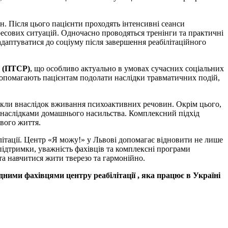
н. Після цього пацієнти проходять інтенсивні сеанси
ресових ситуацій. Одночасно проводяться тренінги та практичні
адаптуватися до соціуму після завершення реабілітаційного
м (ПТСР)
, що особливо актуально в умовах сучасних соціальних
 допомагають пацієнтам подолати наслідки травматичних подій,
икли внаслідок вживання психоактивних речовин. Окрім цього,
 з наслідками домашнього насильства. Комплексний підхід
вого життя.
літації. Центр «Я можу!» у Львові допомагає відновити не лише
підтримки, уважність фахівців та комплексні програми
та навчитися жити тверезо та гармонійно.
дними фахівцями центру реабілітації , яка працює в Україні