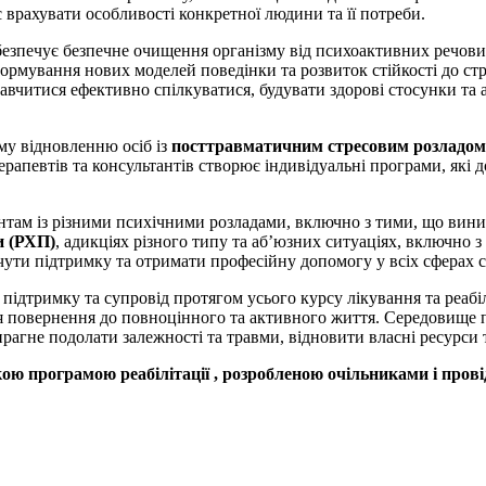
є врахувати особливості конкретної людини та її потреби.
безпечує безпечне очищення організму від психоактивних речови
формування нових моделей поведінки та розвиток стійкості до ст
авчитися ефективно спілкуватися, будувати здорові стосунки та 
му відновленню осіб із
посттравматичним стресовим розладо
ерапевтів та консультантів створює індивідуальні програми, які
нтам із різними психічними розладами, включно з тими, що вин
и (РХП)
, адикціях різного типу та аб’юзних ситуаціях, включно
чути підтримку та отримати професійну допомогу у всіх сферах с
підтримку та супровід протягом усього курсу лікування та реабі
для повернення до повноцінного та активного життя. Середовище 
рагне подолати залежності та травми, відновити власні ресурси 
ою програмою реабілітації , розробленою очільниками і прові