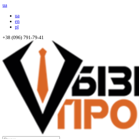
ua
ua
en
pl
+38 (096) 791-79-41