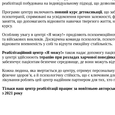
реабілітації побудована на індивідуальному підході, що дозволя
Програми центру включають
повний курс детоксикації
, що за
психотерапії, спрямовані на усвідомлення причин залежності, 
заняття, що допомагають відновити навички тверезого життя, н
курсу.
Особливу увагу в центрі «Я можу!» приділяють психоемоційно
та військових викликів. Досвідчена команда психологів, психот
відновити впевненість у собі та відчути емоційну стабільність.
Реабілітаційний центр «Я можу!»
також надає допомогу паціє
у центрі здійснюють
терапію при розладах харчової поведінк
забезпечує пацієнтам безпечне середовище, де вони можуть від
Кожна людина, яка звертається до центру, отримує персональну 
фізичне здоров’я, а й психологічну стійкість, що є ключовим 
лікування роблять цей центр надійним партнером для тих, хто п
Тільки наш центр реабілітації працює за новітньою авторськ
з 2021 року