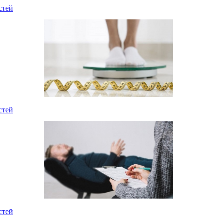
стей
стей
стей