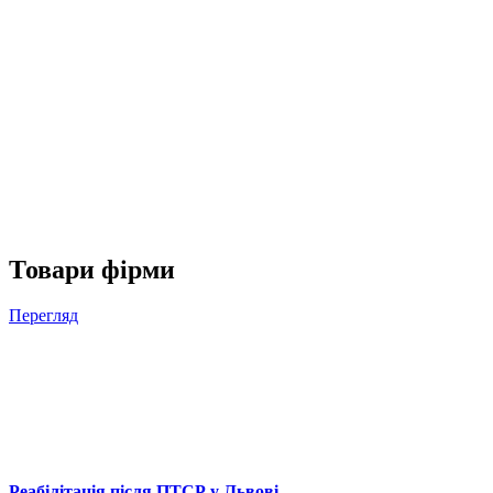
Товари фірми
Перегляд
Реабілітація після ПТСР у Львові