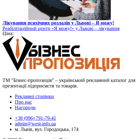
Лікування психічних розладів у Львові – Я можу!
Реабілітаційний центр «Я можу!» у Львові – лікування
Ціна:
залежностей
ТМ "Бізнес-пропозиція" – український рекламний каталог для
презентації підприємств та товарів.
Рекламні сторінки
Про нас
Нагороди
+38 (096) 791-79-41
admin@west-info.ua
м. Львів, вул. Городоцька, 174