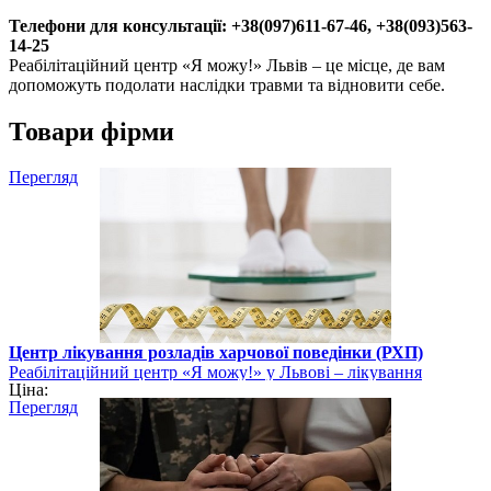
Телефони для консультації: +38(097)611-67-46, +38(093)563-
14-25
Реабілітаційний центр «Я можу!» Львів – це місце, де вам
допоможуть подолати наслідки травми та відновити себе.
Товари фірми
Перегляд
Центр лікування розладів харчової поведінки (РХП)
Реабілітаційний центр «Я можу!» у Львові – лікування
Ціна:
залежностей
Перегляд