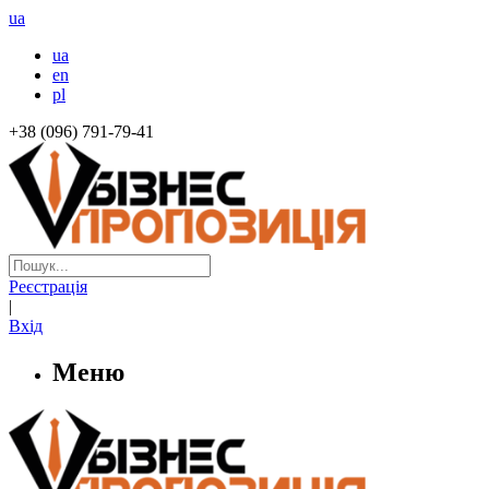
ua
ua
en
pl
+38 (096) 791-79-41
Реєстрація
|
Вхід
Меню