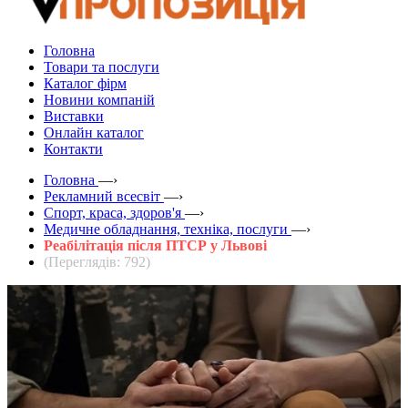
Головна
Товари та послуги
Каталог фірм
Новини компаній
Виставки
Онлайн каталог
Контакти
Головна
—›
Рекламний всесвіт
—›
Спорт, краса, здоров'я
—›
Медичне обладнання, техніка, послуги
—›
Реабілітація після ПТСР у Львові
(Переглядів: 792)