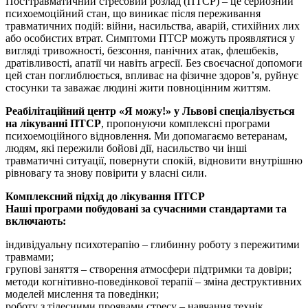
Посттравматичний стресовий розлад (ПТСР) – це серйозний
психоемоційний стан, що виникає після переживання
травматичних подій: війни, насильства, аварій, стихійних лих
або особистих втрат. Симптоми ПТСР можуть проявлятися у
вигляді тривожності, безсоння, панічних атак, флешбеків,
дратівливості, апатії чи навіть агресії. Без своєчасної допомоги
цей стан поглиблюється, впливає на фізичне здоров’я, руйнує
стосунки та заважає людині жити повноцінним життям.
Реабілітаційний центр «Я можу!» у Львові спеціалізується
на лікуванні ПТСР
, пропонуючи комплексні програми
психоемоційного відновлення. Ми допомагаємо ветеранам,
людям, які пережили бойові дії, насильство чи інші
травматичні ситуації, повернути спокій, відновити внутрішню
рівновагу та знову повірити у власні сили.
Комплексний підхід до лікування ПТСР
Наші програми побудовані за сучасними стандартами та
включають:
індивідуальну психотерапію – глибинну роботу з пережитими
травмами;
групові заняття – створення атмосфери підтримки та довіри;
методи когнітивно-поведінкової терапії – зміна деструктивних
моделей мислення та поведінки;
роботу з тілесними проявами стресу – навчання технік