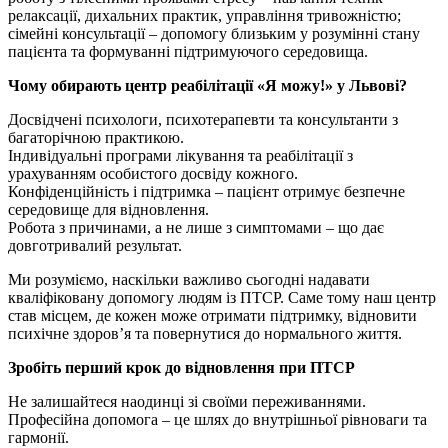
релаксації, дихальних практик, управління тривожністю;
сімейні консультації – допомогу близьким у розумінні стану
пацієнта та формуванні підтримуючого середовища.
Чому обирають центр реабілітації «Я можу!» у Львові?
Досвідчені психологи, психотерапевти та консультанти з
багаторічною практикою.
Індивідуальні програми лікування та реабілітації з
урахуванням особистого досвіду кожного.
Конфіденційність і підтримка – пацієнт отримує безпечне
середовище для відновлення.
Робота з причинами, а не лише з симптомами – що дає
довготривалий результат.
Ми розуміємо, наскільки важливо сьогодні надавати
кваліфіковану допомогу людям із ПТСР. Саме тому наш центр
став місцем, де кожен може отримати підтримку, відновити
психічне здоров’я та повернутися до нормального життя.
Зробіть перший крок до відновлення при ПТСР
Не залишайтеся наодинці зі своїми переживаннями.
Професійна допомога – це шлях до внутрішньої рівноваги та
гармонії.