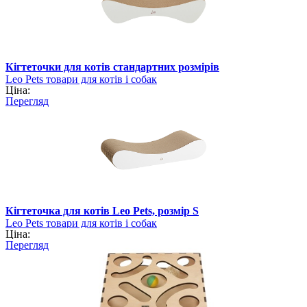
Кігтеточки для котів стандартних розмірів
Leo Pets товари для котів і собак
Ціна:
Перегляд
Кігтеточка для котів Leo Pets, розмір S
Leo Pets товари для котів і собак
Ціна:
Перегляд