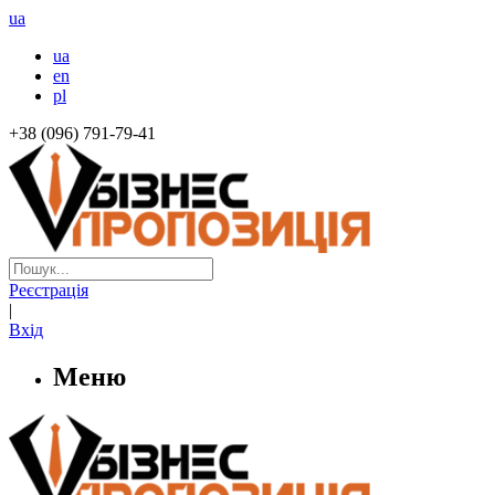
ua
ua
en
pl
+38 (096) 791-79-41
Реєстрація
|
Вхід
Меню