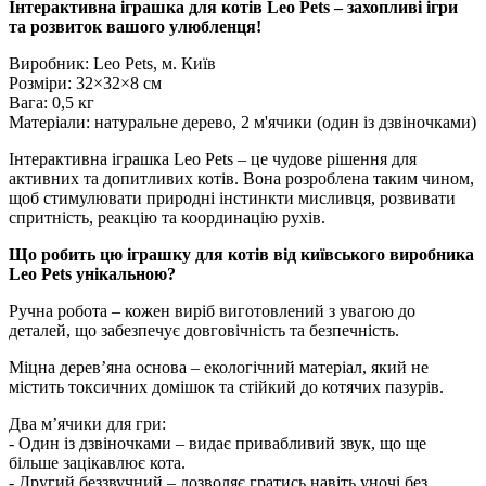
Інтерактивна іграшка для котів Leo Pets – захопливі ігри
та розвиток вашого улюбленця!
Виробник: Leo Pets, м. Київ
Розміри: 32×32×8 см
Вага: 0,5 кг
Матеріали: натуральне дерево, 2 м'ячики (один із дзвіночками)
Інтерактивна іграшка Leo Pets – це чудове рішення для
активних та допитливих котів. Вона розроблена таким чином,
щоб стимулювати природні інстинкти мисливця, розвивати
спритність, реакцію та координацію рухів.
Що робить цю іграшку для котів від київського виробника
Leo Pets унікальною?
Ручна робота – кожен виріб виготовлений з увагою до
деталей, що забезпечує довговічність та безпечність.
Міцна дерев’яна основа – екологічний матеріал, який не
містить токсичних домішок та стійкий до котячих пазурів.
Два м’ячики для гри:
- Один із дзвіночками – видає привабливий звук, що ще
більше зацікавлює кота.
- Другий беззвучний – дозволяє гратись навіть уночі без