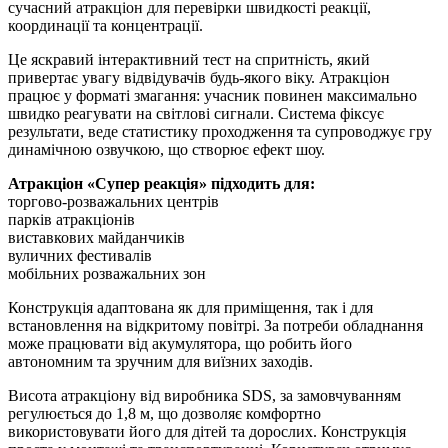
сучасний атракціон для перевірки швидкості реакції,
координації та концентрації.
Це яскравий інтерактивний тест на спритність, який
привертає увагу відвідувачів будь-якого віку. Атракціон
працює у форматі змагання: учасник повинен максимально
швидко реагувати на світлові сигнали. Система фіксує
результати, веде статистику проходження та супроводжує гру
динамічною озвучкою, що створює ефект шоу.
Атракціон «Супер реакція» підходить для:
торгово-розважальних центрів
парків атракціонів
виставкових майданчиків
вуличних фестивалів
мобільних розважальних зон
Конструкція адаптована як для приміщення, так і для
встановлення на відкритому повітрі. За потреби обладнання
може працювати від акумулятора, що робить його
автономним та зручним для виїзних заходів.
Висота атракціону від виробника SDS, за замовчуванням
регулюється до 1,8 м, що дозволяє комфортно
використовувати його для дітей та дорослих. Конструкція