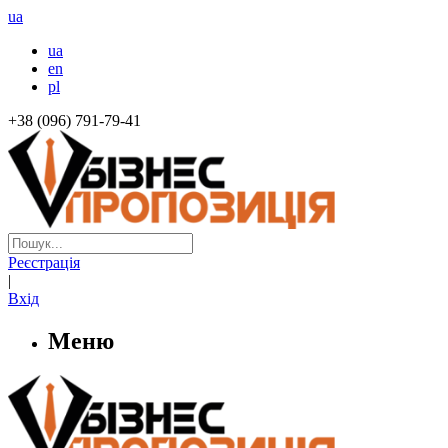
ua
ua
en
pl
+38 (096) 791-79-41
Реєстрація
|
Вхід
Меню