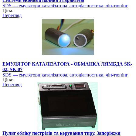
Системи економії палива з гарантією
SDS — емулятори каталізатора, автодіагностика, чіп-тюнінг
Ціна:
Перегляд
ЕМУЛЯТОР КАТАЛІЗАТОРА - ОБМАНКА ЛЯМБДА SK-
02, SK-07
SDS — емулятори каталізатора, автодіагностика, чіп-тюнінг
Ціна:
Перегляд
Пульт обліку пострілів та керування тиру, Запоріжжя