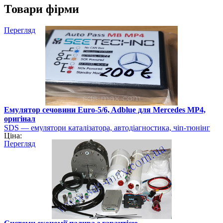
Товари фірми
Перегляд
Емулятор сечовини Euro-5/6, Adblue для Mercedes MP4,
оригінал
SDS — емулятори каталізатора, автодіагностика, чіп-тюнінг
Ціна:
Перегляд