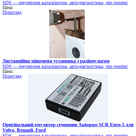
SDS — емулятори каталізатора, автодіагностика, чіп-тюнінг
Ціна:
Перегляд
Дистанційна мішенева установка з радіопультом
SDS — емулятори каталізатора, автодіагностика, чіп-тюнінг
Ціна:
Перегляд
Оригінальний емулятор сечовини Autopass SCR Euro-5 для
Volvo, Renault, Ford
SDS — емулятори каталізатора, автодіагностика, чіп-тюнінг