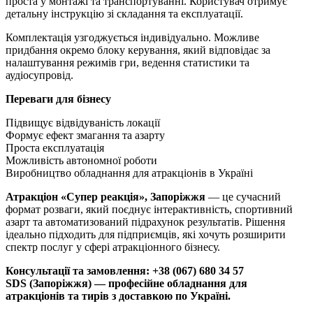
проста у монтажі та транспортуванні. Користувач отримує
детальну інструкцію зі складання та експлуатації.
Комплектація узгоджується індивідуально. Можливе
придбання окремо блоку керування, який відповідає за
налаштування режимів гри, ведення статистики та
аудіосупровід.
Переваги для бізнесу
Підвищує відвідуваність локації
Формує ефект змагання та азарту
Проста експлуатація
Можливість автономної роботи
Виробництво обладнання для атракціонів в Україні
Атракціон «Супер реакція», Запоріжжя
— це сучасний
формат розваги, який поєднує інтерактивність, спортивний
азарт та автоматизований підрахунок результатів. Рішення
ідеально підходить для підприємців, які хочуть розширити
спектр послуг у сфері атракціонного бізнесу.
Консультації та замовлення: +38 (067) 680 34 57
SDS (Запоріжжя) — професійне обладнання для
атракціонів та тирів з доставкою по Україні.