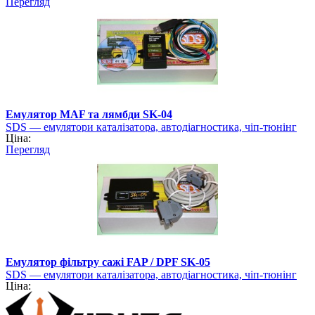
Перегляд
Емулятор MAF та лямбди SK-04
SDS — емулятори каталізатора, автодіагностика, чіп-тюнінг
Ціна:
Перегляд
Емулятор фільтру сажі FAP / DPF SK-05
SDS — емулятори каталізатора, автодіагностика, чіп-тюнінг
Ціна: