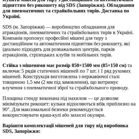
підняттям без рикошету від SDS (Запоріжжя). Обладнання
для пневматичних та страйкбольних тирів. Доставка по
Україні.
SDS (м. Запоріжжя) — виробництво обладнання для
атракціонів, пневматичних та страйкбольних тирів в Україні.
Компанія пропонує професійні мішені для тиру з
дистанційним та автоматичним підняттям без рикошету, які
ідеально підходять для розважальних центрів, парків
атракціонів, стрілецьких клубів та мобільних тирів.
Стійка з мішенями має розмір 850×1500 мм (85×150 см)
та
включає 5 рядів статичних мішеней по 7 шт. і 1 ряд рухомих
мішеней. Конструкція виготовлена з нержавіючої сталі
товщиною 1,5 мм (2 мм під замовлення), що витримує
влучення з пневматичної зброї та страйкбольного приводу.
Площина стенду виконана під нахилом — це дозволяє
мінімізувати рикошет: кульки відхиляються вбік приблизно на
90°. Для максимальної безпеки рекомендується
використовувати краш-кулі або захисні окуляри.
Варіанти комплектації мішеней для тиру від виробника
SDS, Запоріжжя: