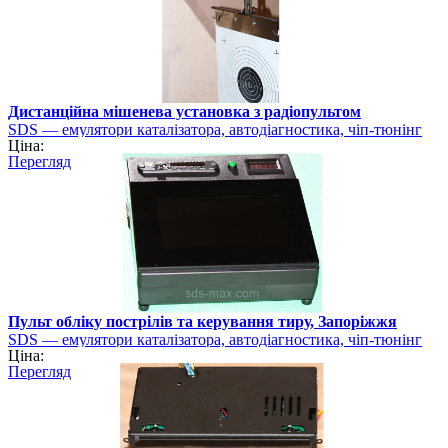
Дистанційна мішенева установка з радіопультом
SDS — емулятори каталізатора, автодіагностика, чіп-тюнінг
Ціна:
Перегляд
Пульт обліку пострілів та керування тиру, Запоріжжя
SDS — емулятори каталізатора, автодіагностика, чіп-тюнінг
Ціна:
Перегляд