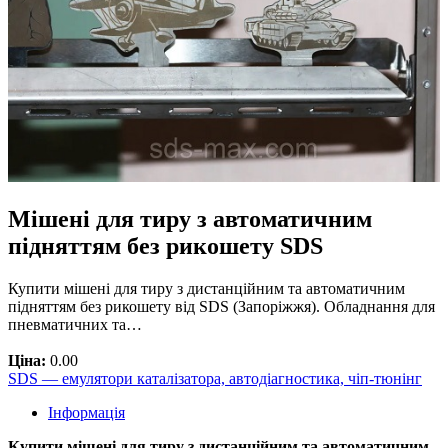
Мішені для тиру з автоматичним
підняттям без рикошету SDS
Купити мішені для тиру з дистанційним та автоматичним
підняттям без рикошету від SDS (Запоріжжя). Обладнання для
пневматичних та…
Ціна:
0.00
SDS — емулятори каталізатора, автодіагностика, чіп-тюнінг
Інформація
Купити мішені для тиру з дистанційним та автоматичним