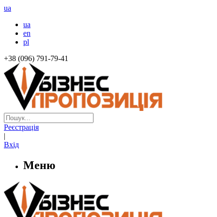
ua
ua
en
pl
+38 (096) 791-79-41
Реєстрація
|
Вхід
Меню