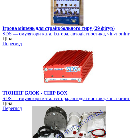
Ігрова мішень для страйкбольного тиру (29 фігур)
SDS — емулятори каталізатора, автодіагностика, чіп-тюнінг
Ціна:
Перегляд
ТЮНІНГ БЛОК - CHIP BOX
SDS — емулятори каталізатора, автодіагностика, чіп-тюнінг
Ціна:
Перегляд