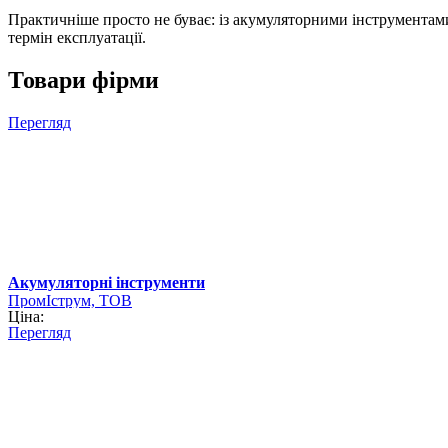
Практичніше просто не буває: із акумуляторними інструментами
термін експлуатації.
Товари фірми
Перегляд
Акумуляторні інструменти
ПромІструм, ТОВ
Ціна:
Перегляд