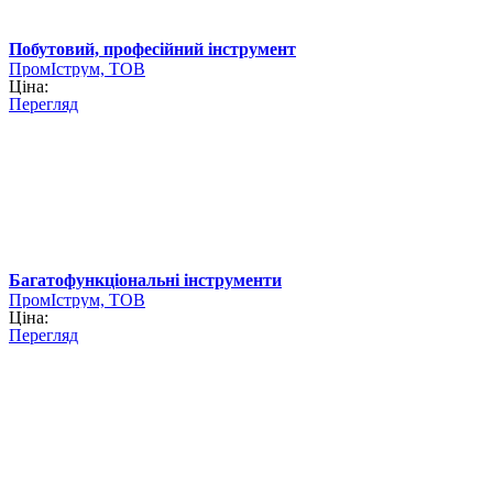
Побутовий, професійний інструмент
ПромІструм, ТОВ
Ціна:
Перегляд
Багатофункціональні інструменти
ПромІструм, ТОВ
Ціна:
Перегляд