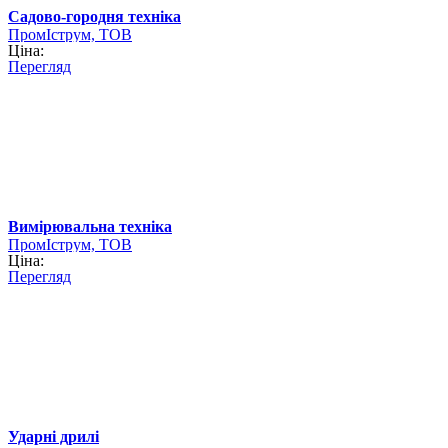
Садово-городня техніка
ПромІструм, ТОВ
Ціна:
Перегляд
Вимірювальна техніка
ПромІструм, ТОВ
Ціна:
Перегляд
Ударні дрилі