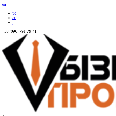
ua
ua
en
pl
+38 (096) 791-79-41