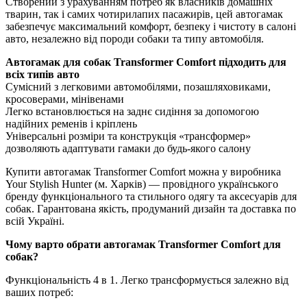
Створений з урахуванням потреб як власників домашніх
тварин, так і самих чотирилапих пасажирів, цей автогамак
забезпечує максимальний комфорт, безпеку і чистоту в салоні
авто, незалежно від породи собаки та типу автомобіля.
Автогамак для собак Transformer Comfort підходить для
всіх типів авто
Сумісний з легковими автомобілями, позашляховиками,
кросоверами, мінівенами
Легко встановлюється на заднє сидіння за допомогою
надійних ременів і кріплень
Універсальні розміри та конструкція «трансформер»
дозволяють адаптувати гамаки до будь-якого салону
Купити автогамак Transformer Comfort можна у виробника
Your Stylish Hunter (м. Харків) — провідного українського
бренду функціонального та стильного одягу та аксесуарів для
собак. Гарантована якість, продуманий дизайн та доставка по
всій Україні.
Чому варто обрати автогамак Transformer Comfort для
собак?
Функціональність 4 в 1. Легко трансформується залежно від
ваших потреб: