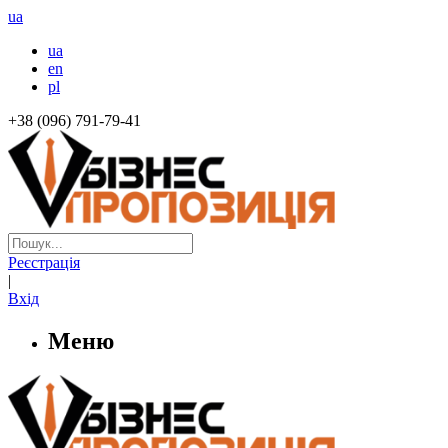
ua
ua
en
pl
+38 (096) 791-79-41
Реєстрація
|
Вхід
Меню