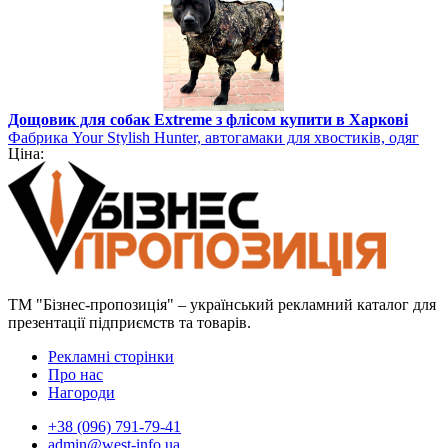
Дощовик для собак Extreme з флісом купити в Харкові
Фабрика Your Stylish Hunter, автогамаки для хвостиків, одяг
Ціна:
для собак
ТМ "Бізнес-пропозиція" – український рекламний каталог для
презентації підприємств та товарів.
Рекламні сторінки
Про нас
Нагороди
+38 (096) 791-79-41
admin@west-info.ua