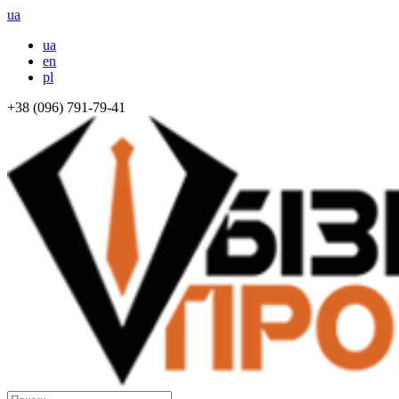
ua
ua
en
pl
+38 (096) 791-79-41