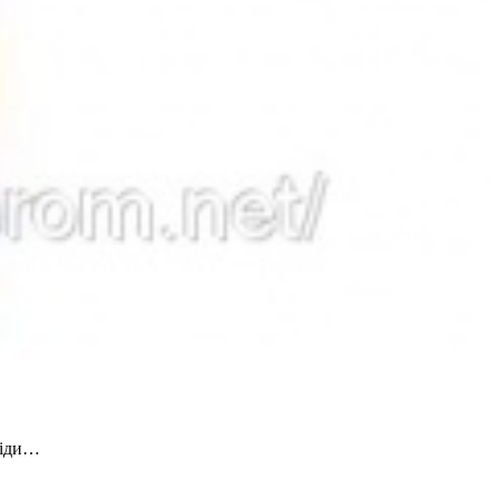
ліди…