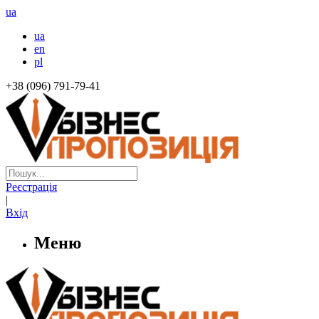
ua
ua
en
pl
+38 (096) 791-79-41
Реєстрація
|
Вхід
Меню