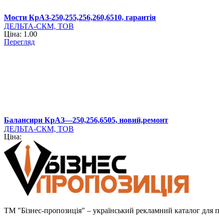
Мости КрАЗ-250,255,256,260,6510, гарантія
ДЕЛЬТА-СКМ, ТОВ
Ціна: 1.00
Перегляд
Балансири КрАЗ—250,256,6505, новий,ремонт
ДЕЛЬТА-СКМ, ТОВ
Ціна:
ТМ "Бізнес-пропозиція" – український рекламний каталог для пр