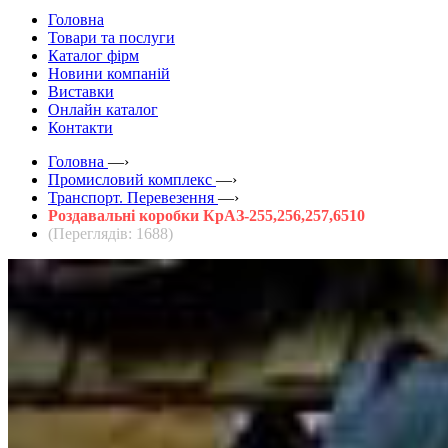
Головна
Товари та послуги
Каталог фірм
Новини компаній
Виставки
Онлайн каталог
Контакти
Головна
—›
Промисловий комплекс
—›
Транспорт. Перевезення
—›
Роздавальні коробки КрАЗ-255,256,257,6510
(Переглядів: 1688)