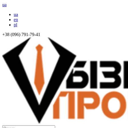
ua
ua
en
pl
+38 (096) 791-79-41