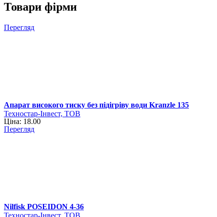
Товари фірми
Перегляд
Апарат високого тиску без підігріву води Kranzle 135
Техностар-Інвест, ТОВ
Ціна: 18.00
Перегляд
Nilfisk POSEIDON 4-36
Техностар-Інвест, ТОВ