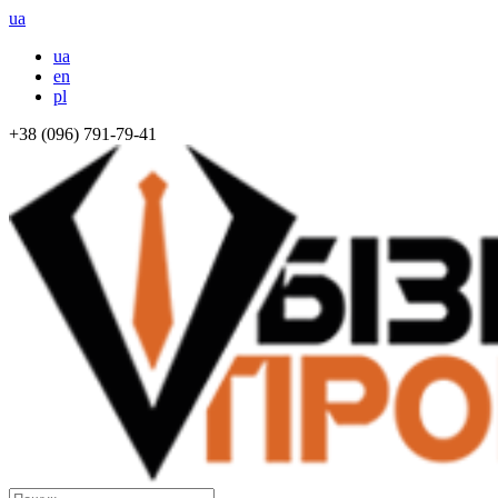
ua
ua
en
pl
+38 (096) 791-79-41