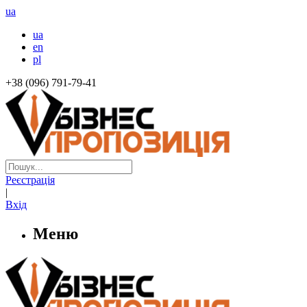
ua
ua
en
pl
+38 (096) 791-79-41
Реєстрація
|
Вхід
Меню