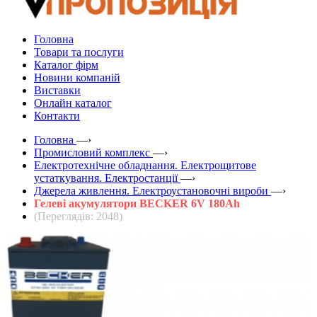
Головна
Товари та послуги
Каталог фірм
Новини компаній
Виставки
Онлайн каталог
Контакти
Головна
—›
Промисловий комплекс
—›
Електротехнічне обладнання. Електрощитове
устаткування. Електростанції
—›
Джерела живлення. Електроустановочні вироби
—›
Гелеві акумулятори BECKER 6V 180Ah
(Переглядів: 2048)