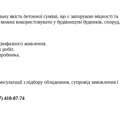
ьну якість бетонної суміші, що є запорукою міцності та
 можна використовувати у будівництві будинків, споруд,
 трифазного живлення.
 робіт.
виробника.
сультації з підбору обладнання, супровід замовлення і
7) 410-07-74