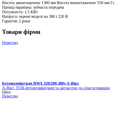
Висота завантаження: 1300 мм Висота вивантаження: 550 мм Габ
Привід барабана: зубчаста передача
Потужність: 1,5 КВт
Напруга: окремі моделі на 380 і 220 В
Гарантія: 2 роки
Товари фірми
Перегляд
Бетонозмішувач BWA 320/200,380v,А-Вікт
А-Вікт, ТОВ-бетонозмішувачі та запчастин до сільгоспмашин
Ціна:
Перегляд