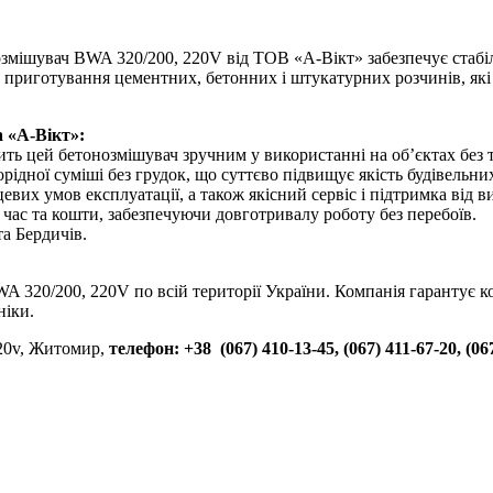
озмішувач BWA 320/200, 220V від ТОВ «А-Вікт» забезпечує стабіл
я приготування цементних, бетонних і штукатурних розчинів, які
 «А-Вікт»:
ить цей бетонозмішувач зручним у використанні на об’єктах без
ідної суміші без грудок, що суттєво підвищує якість будівельних
евих умов експлуатації, а також якісний сервіс і підтримка від 
час та кошти, забезпечуючи довготривалу роботу без перебоїв.
а Бердичів.
320/200, 220V по всій території України. Компанія гарантує кон
ніки.
220v, Житомир,
телефон:
+38 (067) 410-13-45, (067) 411-67-20, (06