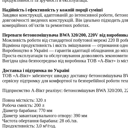
продуктивності та зручності в експлуатації.
Надійність і ефективність у кожній порції суміші
Завдяки конструкції, адаптованій до інтенсивної роботи, бетон
довговічності зведених конструкцій. Він ідеально підходить дл
комерційних об’єктів та ремонтних роботах.
Переваги бетонозмішувача BWA 320/200, 220V від виробника
Можливість роботи від стандартної побутової мережі 220 В роб
Відмінна продуктивність і якість змішування — отримання однор
Виробництво в Україні — гарантія адаптації обладнання до місц
Проста експлуатація та обслуговування дозволяють зекономити 
Вигідна ціна безпосередньо від виробника ТОВ «А-Вікт» із міст
Доставка і підтримка по Україні
ТОВ «А-Вікт» забезпечує швидку доставку бетонозмішувача BWA 
сервісну підтримку для комфортної та безперебійної роботи тех
Підприємство А-Вікт реалізує: бетонозмішувач BWA 320/200, 
Повна місткість: 320 л
Робоча ємність: 200 л
Діаметр барабана: 770 мм
Діаметр завантажувального отвору: 390 мм
Частота обертання барабана: 28 об./хв.
Продуктивність: 3,0 м³/год.