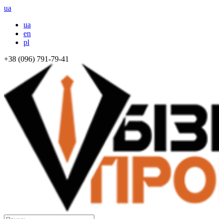
ua
ua
en
pl
+38 (096) 791-79-41