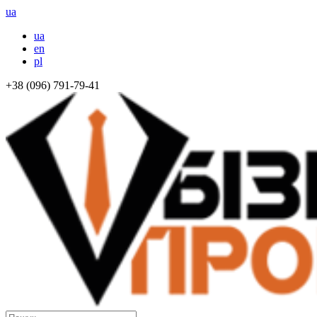
ua
ua
en
pl
+38 (096) 791-79-41