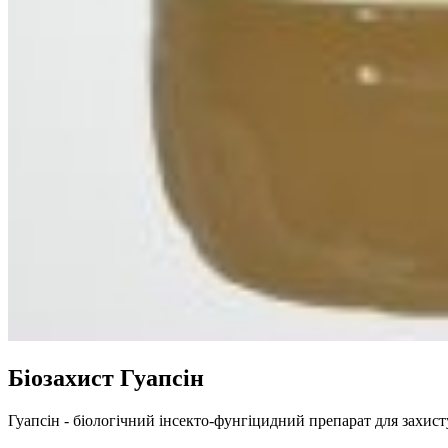
Біозахист Гуапсін
Гуапсін - біологічний інсекто-фунгіцидний препарат для захис