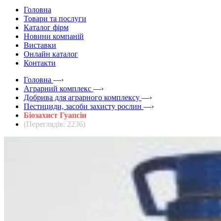
Головна
Товари та послуги
Каталог фірм
Новини компаній
Виставки
Онлайн каталог
Контакти
Головна
—›
Аграрний комплекс
—›
Добрива для аграрного комплексу
—›
Пестициди, засоби захисту рослин
—›
Біозахист Гуапсін
(Переглядів: 2236)