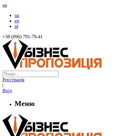
ua
ua
en
pl
+38 (096) 791-79-41
Реєстрація
|
Вхід
Меню