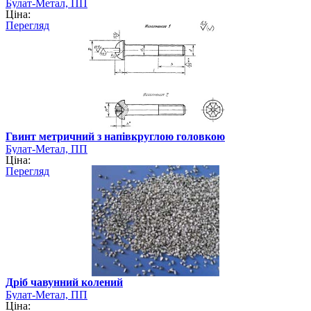
Булат-Метал, ПП
Ціна:
Перегляд
Гвинт метричний з напівкруглою головкою
Булат-Метал, ПП
Ціна:
Перегляд
Дріб чавунний колений
Булат-Метал, ПП
Ціна: