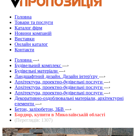
Головна
Товари та послуги
Каталог фірм
Новини компаній
Виставки
Онлайн каталог
Контакти
Головна
—›
Будівельний комплекс
—›
Будівельні матеріали
—›
Ландшафтний дизайн. Дизайн інтер'єру
—›
Архітектура, проектно-будівельні послуги
—›
Архітектура, проектно-будівельні послуги
—›
Архітектура, проектно-будівельні послуги
—›
Декоративно-оздоблювальні матеріали, архітектурні
елементи
—›
Бетон, залізобетон, ЗБВ
—›
Бордюр, купити в Миколаївській області
(Переглядів: 1307)