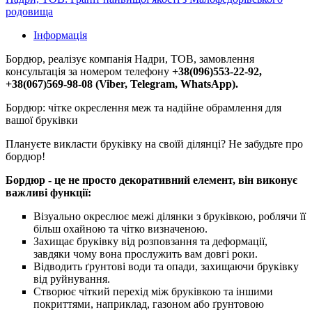
родовища
Інформація
Бордюр, реалізує компанія Надри, ТОВ, замовлення
консультація за номером телефону
+38(096)553-22-92,
+38(067)569-98-08 (Viber, Telegram, WhatsApp).
Бордюр: чітке окреслення меж та надійне обрамлення для
вашої бруківки
Плануєте викласти бруківку на своїй ділянці? Не забудьте про
бордюр!
Бордюр - це не просто декоративний елемент, він виконує
важливі функції:
Візуально окреслює межі ділянки з бруківкою, роблячи її
більш охайною та чітко визначеною.
Захищає бруківку від розповзання та деформації,
завдяки чому вона прослужить вам довгі роки.
Відводить ґрунтові води та опади, захищаючи бруківку
від руйнування.
Створює чіткий перехід між бруківкою та іншими
покриттями, наприклад, газоном або ґрунтовою