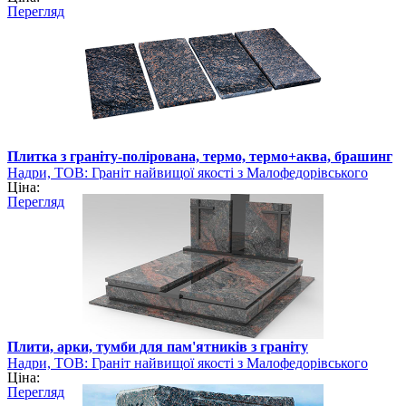
Перегляд
Плитка з граніту-полірована, термо, термо+аква, брашинг
Надри, ТОВ: Граніт найвищої якості з Малофедорівського
Ціна:
родовища
Перегляд
Плити, арки, тумби для пам'ятників з граніту
Надри, ТОВ: Граніт найвищої якості з Малофедорівського
Ціна:
родовища
Перегляд