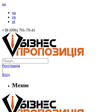
ua
ua
en
pl
+38 (096) 791-79-41
Реєстрація
|
Вхід
Меню