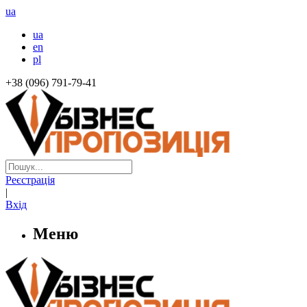
ua
ua
en
pl
+38 (096) 791-79-41
Реєстрація
|
Вхід
Меню