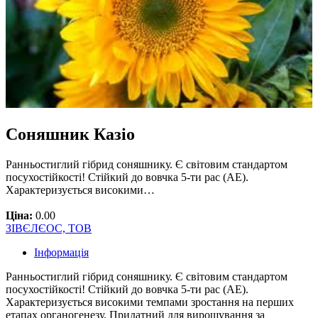
Cоняшник Казіо
Ранньостиглий гібрид соняшнику. Є світовим стандартом
посухостійкості! Стійкий до вовчка 5-ти рас (AE).
Характеризується високими…
Ціна:
0.00
ЗІВЄЛЄОС, ТОВ
Інформація
Ранньостиглий гібрид соняшнику. Є світовим стандартом
посухостійкості! Стійкий до вовчка 5-ти рас (AE).
Характеризується високими темпами зростання на перших
етапах органогенезу. Придатний для вирощування за