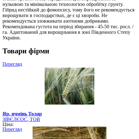
нульовою та мінімальною технологією обробітку грунту.
Гібрид нестійкий до фомопсису, тому його не рекомендується
вирощувати в господарствах, де є ці хвороби. Не
рекомендується зловживати азотними добривами.
Рекомендована густота на період збирання - 45-50 тис. росл. /
га. Адаптований для вирощування в зоні Південного Степу
України.
Товари фірми
Перегляд
Яр. ячмінь Толар
ЗІВЄЛЄОС, ТОВ
Ціна:
Перегляд