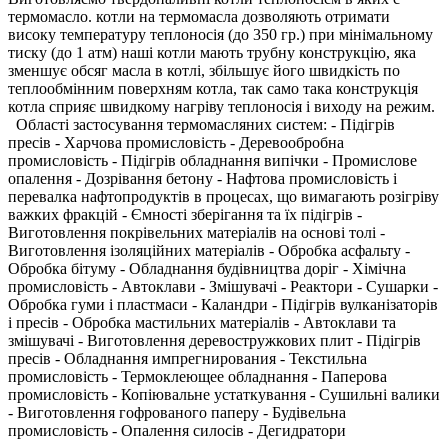
термомасло. котли на термомасла дозволяють отримати
високу температуру теплоносія (до 350 гр.) при мінімальному
тиску (до 1 атм) наші котли мають трубну конструкцію, яка
зменшує обсяг масла в котлі, збільшує його швидкість по
теплообмінним поверхням котла, так само така конструкція
котла сприяє швидкому нагріву теплоносія і виходу на режим.
Області застосування термомасляних систем: - Підігрів
пресів - Харчова промисловість - Деревообробна
промисловість - Підігрів обладнання випічки - Промислове
опалення - Дозрівання бетону - Нафтова промисловість і
перевалка нафтопродуктів в процесах, що вимагають розігріву
важких фракцій - Ємності зберігання та їх підігрів -
Виготовлення покрівельних матеріалів на основі толі -
Виготовлення ізоляційних матеріалів - Обробка асфальту -
Обробка бітуму - Обладнання будівництва доріг - Хімічна
промисловість - Автоклави - Змішувачі - Реактори - Сушарки -
Обробка гуми і пластмаси - Каландри - Підігрів вулканізаторів
і пресів - Обробка мастильних матеріалів - Автоклави та
змішувачі - Виготовлення деревостружкових плит - Підігрів
пресів - Обладнання импрегнирования - Текстильна
промисловість - Термоклеющее обладнання - Паперова
промисловість - Копіювальне устаткування - Сушильні валики
- Виготовлення гофрованого паперу - Будівельна
промисловість - Опалення силосів - Дегидратори