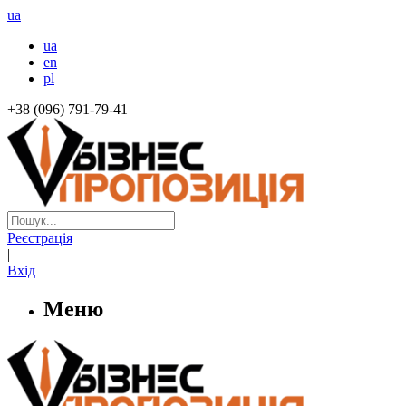
ua
ua
en
pl
+38 (096) 791-79-41
Реєстрація
|
Вхід
Меню