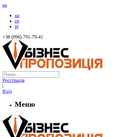
ua
ua
en
pl
+38 (096) 791-79-41
Реєстрація
|
Вхід
Меню