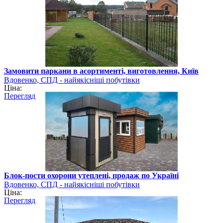
Замовити паркани в асортименті, виготовлення, Київ
Вдовенко, СПД - найякісніші побутівки
Ціна:
Перегляд
Блок-пости охорони утеплені, продаж по Україні
Вдовенко, СПД - найякісніші побутівки
Ціна:
Перегляд