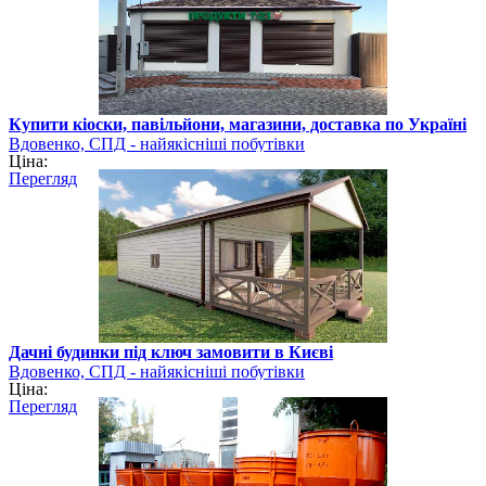
Купити кіоски, павільйони, магазини, доставка по Україні
Вдовенко, СПД - найякісніші побутівки
Ціна:
Перегляд
Дачні будинки під ключ замовити в Києві
Вдовенко, СПД - найякісніші побутівки
Ціна:
Перегляд