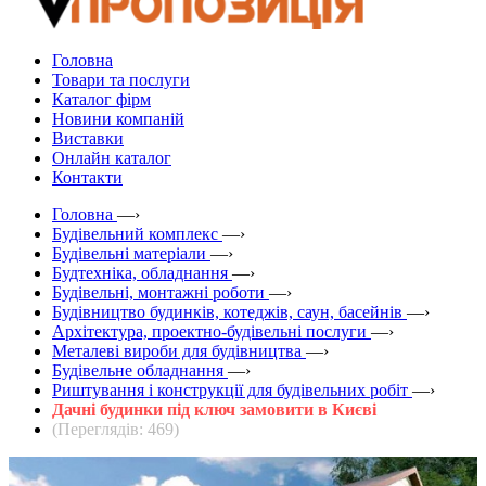
Головна
Товари та послуги
Каталог фірм
Новини компаній
Виставки
Онлайн каталог
Контакти
Головна
—›
Будівельний комплекс
—›
Будівельні матеріали
—›
Будтехніка, обладнання
—›
Будівельні, монтажні роботи
—›
Будівництво будинків, котеджів, саун, басейнів
—›
Архітектура, проектно-будівельні послуги
—›
Металеві вироби для будівництва
—›
Будівельне обладнання
—›
Риштування і конструкції для будівельних робіт
—›
Дачні будинки під ключ замовити в Києві
(Переглядів: 469)