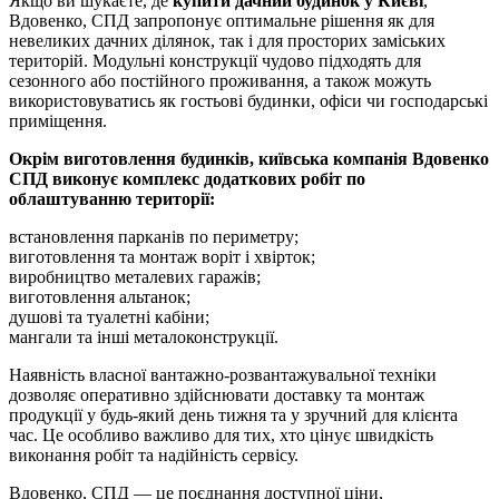
Якщо ви шукаєте, де
купити дачний будинок у Києві
,
Вдовенко, СПД запропонує оптимальне рішення як для
невеликих дачних ділянок, так і для просторих заміських
територій. Модульні конструкції чудово підходять для
сезонного або постійного проживання, а також можуть
використовуватись як гостьові будинки, офіси чи господарські
приміщення.
Окрім виготовлення будинків, київська компанія Вдовенко
СПД виконує комплекс додаткових робіт по
облаштуванню території:
встановлення парканів по периметру;
виготовлення та монтаж воріт і хвірток;
виробництво металевих гаражів;
виготовлення альтанок;
душові та туалетні кабіни;
мангали та інші металоконструкції.
Наявність власної вантажно-розвантажувальної техніки
дозволяє оперативно здійснювати доставку та монтаж
продукції у будь-який день тижня та у зручний для клієнта
час. Це особливо важливо для тих, хто цінує швидкість
виконання робіт та надійність сервісу.
Вдовенко, СПД — це поєднання доступної ціни,