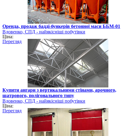
Оренда, продаж бадді-бункерів бетонної маси ББМ-01
Вдовенко, СПД - найякісніші побутівки
Ціна:
Перегляд
Купити ангари з вертикальними стінами, арочного,
шатрового, полігонального типу
Вдовенко, СПД - найякісніші побутівки
Ціна:
Перегляд