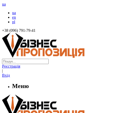
ua
ua
en
pl
+38 (096) 791-79-41
Реєстрація
|
Вхід
Меню