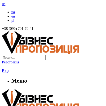
ua
ua
en
pl
+38 (096) 791-79-41
Реєстрація
|
Вхід
Меню