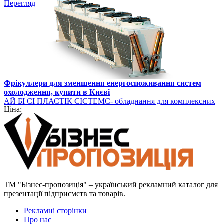
Перегляд
Фрікуллери для зменшення енергоспоживання систем
охолодження, купити в Києві
АЙ БІ СІ ПЛАСТІК СІСТЕМС- обладнання для комплексних
Ціна:
рішень для виробників продуктів з полімерів
ТМ "Бізнес-пропозиція" – український рекламний каталог для
презентації підприємств та товарів.
Рекламні сторінки
Про нас