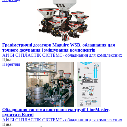
Гравіметричні дозатори Maguire WSB, обладнання для
точного дозування і змішування компонентів
АЙ БІ СІ ПЛАСТІК СІСТЕМС- обладнання для комплексних
Ціна:
рішень для виробників продуктів з полімерів
Перегляд
Обладнання системи контролю екструзії LineMaster,
купити в Києві
АЙ БІ СІ ПЛАСТІК СІСТЕМС- обладнання для комплексних
Ціна:
рішень для виробників продуктів з полімерів