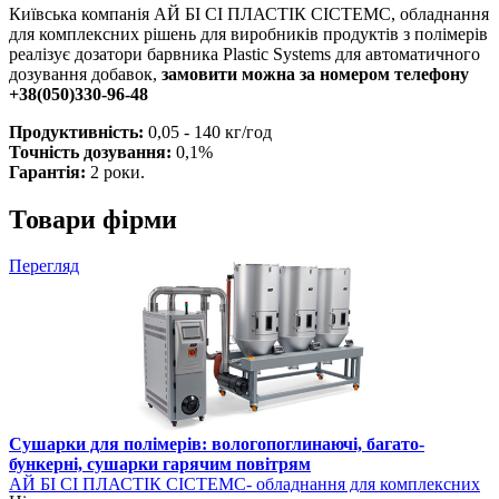
Київська компанія АЙ БІ СІ ПЛАСТІК СІСТЕМС, обладнання
для комплексних рішень для виробників продуктів з полімерів
реалізує дозатори барвника Plastic Systems для автоматичного
дозування добавок,
замовити можна за номером телефону
+38(050)330-96-48
Продуктивність:
0,05 - 140 кг/год
Точність дозування:
0,1%
Гарантія:
2 роки.
Товари фірми
Перегляд
Сушарки для полімерів: вологопоглинаючі, багато-
бункерні, сушарки гарячим повітрям
АЙ БІ СІ ПЛАСТІК СІСТЕМС- обладнання для комплексних