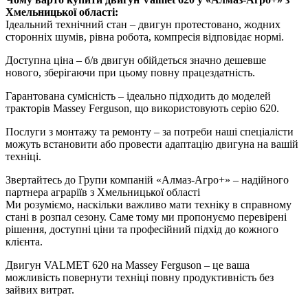
Хмельницької області:
Ідеальний технічний стан – двигун протестовано, жодних
сторонніх шумів, рівна робота, компресія відповідає нормі.
Доступна ціна – б/в двигун обійдеться значно дешевше
нового, зберігаючи при цьому повну працездатність.
Гарантована сумісність – ідеально підходить до моделей
тракторів Massey Ferguson, що використовують серію 620.
Послуги з монтажу та ремонту – за потреби наші спеціалісти
можуть встановити або провести адаптацію двигуна на вашій
техніці.
Звертайтесь до Групи компаній «Алмаз-Агро+» – надійного
партнера аграріїв з Хмельницької області
Ми розуміємо, наскільки важливо мати техніку в справному
стані в розпал сезону. Саме тому ми пропонуємо перевірені
рішення, доступні ціни та професійний підхід до кожного
клієнта.
Двигун VALMET 620 на Massey Ferguson – це ваша
можливість повернути техніці повну продуктивність без
зайвих витрат.