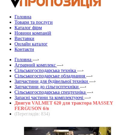
Головна
Товари та послуги
Каталог фірм
Новини компаній
Виставки
Онлайн каталог
Контакти
Головна
—›
Аграрний комплекс
—›
Сільськогосподарська техніка
—›
Сільськогосподарське обладнання
—›
Запчастини для будівельної техніки
—›
Запчастини до сільгосптехніки
—›
Сільськогосподарська спецтехніка
—›
Запасні частини та комплектуючі
—›
Двигун VALMET 620 для трактора MASSEY
FERGUSON б/в
(Переглядів: 834)