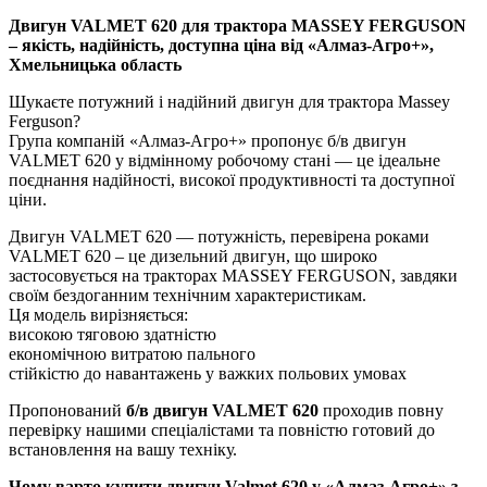
Двигун VALMET 620 для трактора MASSEY FERGUSON
– якість, надійність, доступна ціна від «Алмаз-Агро+»,
Хмельницька область
Шукаєте потужний і надійний двигун для трактора Massey
Ferguson?
Група компаній «Алмаз-Агро+» пропонує б/в двигун
VALMET 620 у відмінному робочому стані — це ідеальне
поєднання надійності, високої продуктивності та доступної
ціни.
Двигун VALMET 620 — потужність, перевірена роками
VALMET 620 – це дизельний двигун, що широко
застосовується на тракторах MASSEY FERGUSON, завдяки
своїм бездоганним технічним характеристикам.
Ця модель вирізняється:
високою тяговою здатністю
економічною витратою пального
стійкістю до навантажень у важких польових умовах
Пропонований
б/в двигун VALMET 620
проходив повну
перевірку нашими спеціалістами та повністю готовий до
встановлення на вашу техніку.
Чому варто купити двигун Valmet 620 у «Алмаз-Агро+» з