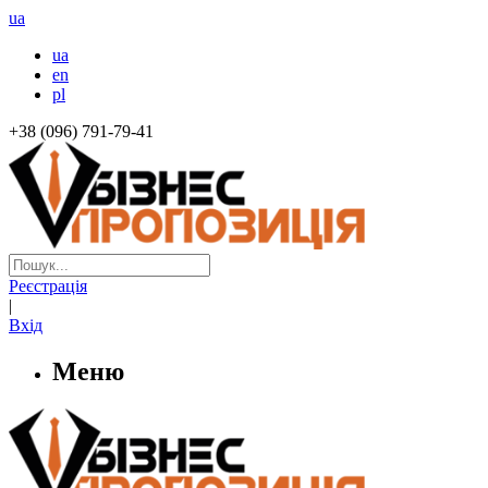
ua
ua
en
pl
+38 (096) 791-79-41
Реєстрація
|
Вхід
Меню