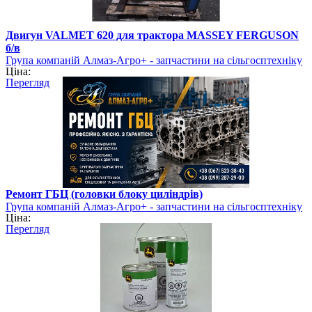
Двигун VALMET 620 для трактора MASSEY FERGUSON
б/в
Група компаній Алмаз-Агро+ - запчастини на сільгосптехніку
Ціна:
Перегляд
Ремонт ГБЦ (головки блоку циліндрів)
Група компаній Алмаз-Агро+ - запчастини на сільгосптехніку
Ціна:
Перегляд