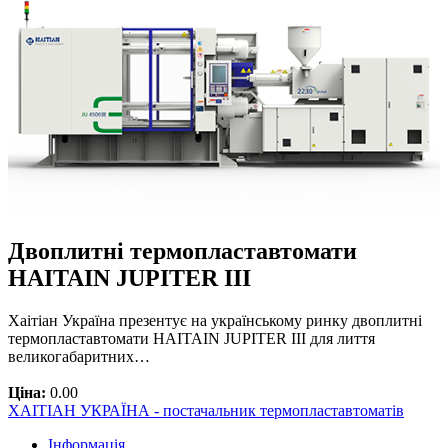
Двоплитні термопластавтомати
HAITAIN JUPITER III
Хаітіан Україна презентує на українському ринку двоплитні
термопластавтомати HAITAIN JUPITER III для лиття
великогабаритних…
Ціна:
0.00
ХАІТІАН УКРАЇНА - постачальник термопластавтоматів
Інформація