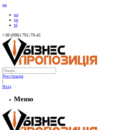
ua
ua
en
pl
+38 (096) 791-79-41
Реєстрація
|
Вхід
Меню