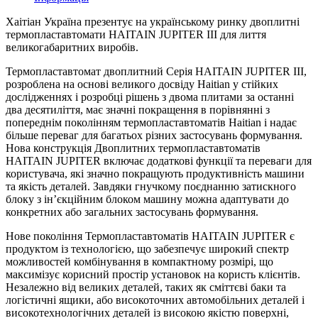
Хаітіан Україна презентує на українському ринку двоплитні
термопластавтомати HAITAIN JUPITER III для лиття
великогабаритних виробів.
Термопластавтомат двоплитний Серія HAITAIN JUPITER III,
розроблена на основі великого досвіду Haitian у стійких
дослідженнях і розробці рішень з двома плитами за останні
два десятиліття, має значні покращення в порівнянні з
попереднім поколінням термопластавтоматів Haitian і надає
більше переваг для багатьох різних застосувань формування.
Нова конструкція Двоплитних термопластавтоматів
HAITAIN JUPITER включає додаткові функції та переваги для
користувача, які значно покращують продуктивність машини
та якість деталей. Завдяки гнучкому поєднанню затискного
блоку з ін’єкційним блоком машину можна адаптувати до
конкретних або загальних застосувань формування.
Нове покоління Термопластавтоматів HAITAIN JUPITER є
продуктом із технологією, що забезпечує широкий спектр
можливостей комбінування в компактному розмірі, що
максимізує корисний простір установок на користь клієнтів.
Незалежно від великих деталей, таких як сміттєві баки та
логістичні ящики, або високоточних автомобільних деталей і
високотехнологічних деталей із високою якістю поверхні,