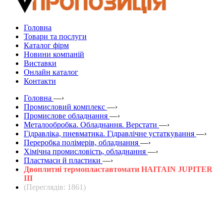
Головна
Товари та послуги
Каталог фірм
Новини компаній
Виставки
Онлайн каталог
Контакти
Головна
—›
Промисловий комплекс
—›
Промислове обладнання
—›
Металообробка. Обладнання. Верстати
—›
Гідравліка, пневматика. Гідравлічне устаткування
—›
Переробка полімерів, обладнання
—›
Хімічна промисловість, обладнання
—›
Пластмаси й пластики
—›
Двоплитні термопластавтомати HAITAIN JUPITER
III
(Переглядів: 1861)