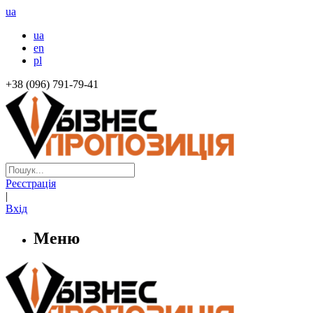
ua
ua
en
pl
+38 (096) 791-79-41
Реєстрація
|
Вхід
Меню