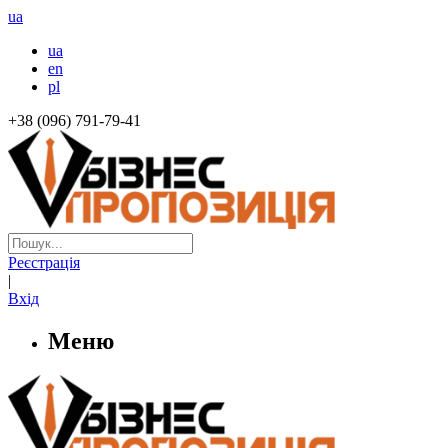
ua
ua
en
pl
+38 (096) 791-79-41
Реєстрація
|
Вхід
Меню