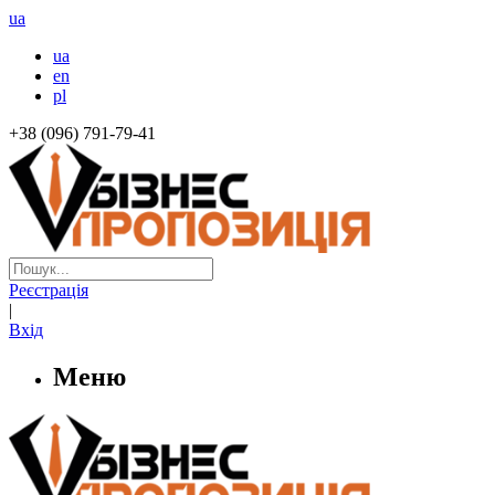
ua
ua
en
pl
+38 (096) 791-79-41
Реєстрація
|
Вхід
Меню