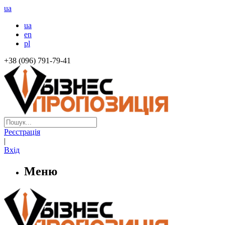
ua
ua
en
pl
+38 (096) 791-79-41
Реєстрація
|
Вхід
Меню