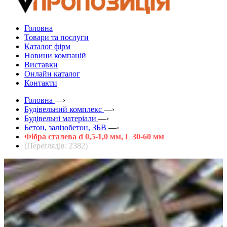
Головна
Товари та послуги
Каталог фірм
Новини компаній
Виставки
Онлайн каталог
Контакти
Головна
—›
Будівельний комплекс
—›
Будівельні матеріали
—›
Бетон, залізобетон, ЗБВ
—›
Фібра сталева d 0,5-1,0 мм, L 30-60 мм
(Переглядів: 2382)