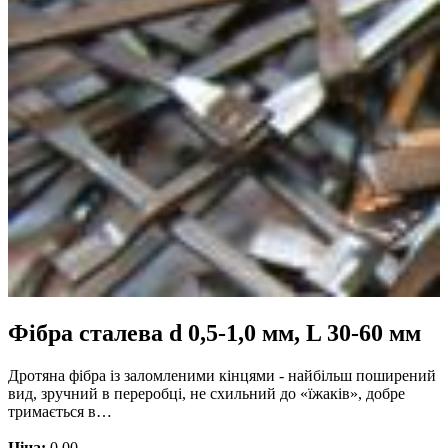
Фібра сталева d 0,5-1,0 мм, L 30-60 мм
Дротяна фібра із заломленими кінцями - найбільш поширений
вид, зручний в переробці, не схильний до «їжаків», добре
тримається в…
Ціна:
0.00