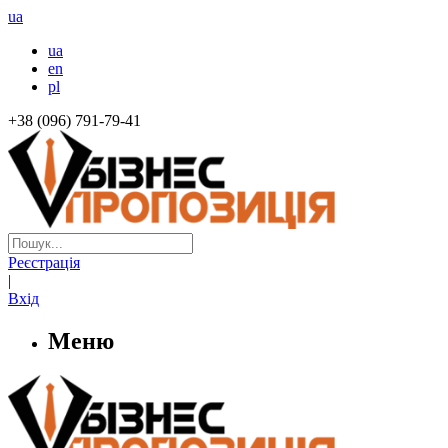
ua
ua
en
pl
+38 (096) 791-79-41
Реєстрація
|
Вхід
Меню