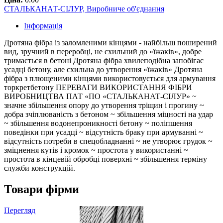
СТАЛЬКАНАТ-СІЛУР, Виробниче об'єднання
Інформація
Дротяна фібра із заломленими кінцями - найбільш поширений
вид, зручний в переробці, не схильний до «їжаків», добре
тримається в бетоні Дротяна фібра хвилеподібна запобігає
усадці бетону, але схильна до утворення «їжаків» Дротяна
фібра з плющеними кінцями використовується для армування
торкретбетону ПЕРЕВАГИ ВИКОРИСТАННЯ ФІБРИ
ВИРОБНИЦТВА ПАТ «ПО «СТАЛЬКАНАТ-СІЛУР» ~
значне збільшення опору до утворення тріщин і прогину ~
добра зчіплюваність з бетоном ~ збільшення міцності на удар
~ збільшення водонепроникності бетону ~ поліпшення
поведінки при усадці ~ відсутність браку при армуванні ~
відсутність потреби в спецобладнанні ~ не утворює грудок ~
зміцнення кутів і кромок ~ простота у використанні ~
простота в кінцевій обробці поверхні ~ збільшення терміну
служби конструкцій.
Товари фірми
Перегляд