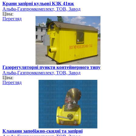
Крани запірні кульові КЗК 41нж
Альфа-Газпромкомплект, ТОВ, Завод
Ціна:
Перегляд
Газорегуляторні пункти контейнерного типу
Альфа-Газпромкомплект, ТОВ, Завод
Ціна:
Перегляд
Клапани запобіжно-скидні та запірні