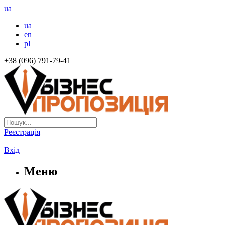
ua
ua
en
pl
+38 (096) 791-79-41
Реєстрація
|
Вхід
Меню