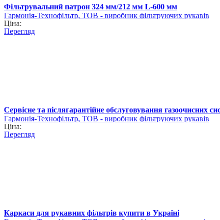
Фільтрувальний патрон 324 мм/212 мм L-600 мм
Гармонія-Технофільтр, ТОВ - виробник фільтруючих рукавів
Ціна:
Перегляд
Сервісне та післягарантійне обслуговування газоочисних си
Гармонія-Технофільтр, ТОВ - виробник фільтруючих рукавів
Ціна:
Перегляд
Каркаси для рукавних фільтрів купити в Україні