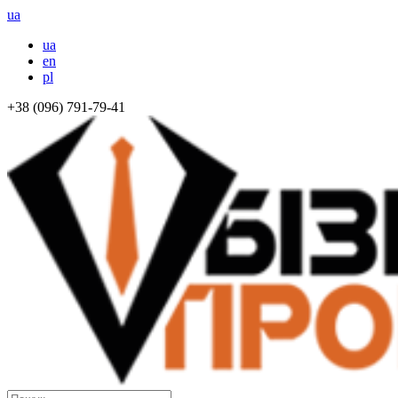
ua
ua
en
pl
+38 (096) 791-79-41