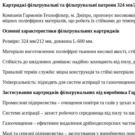
Картриджі фільтрувальні та фільтрувальні патрони 324 мм/2
Компанія Гармонія-Технофільтр, м. Дніпро, пропонує високоякіс
міцних поліефірних матеріалів, що робить їх стійкими до темп
Основні характеристики фільтрувальних картриджів
Розміри: 324 мм/212 мм, довжина L-600 мм.
Матеріали виготовлення: поліефірні тканини високої якості, сті
Стійкість до шкідливих домішок: надійно захищають від пилу, 
Тривалий термін служби: міцна конструкція та стійкі матеріал
Універсальність: підходять для систем аспірації та газоочищен
Застосування картриджів фільтрувальних від виробника Га
Промислові підприємства – очищення повітря та газів у цехах м
Системи аспірації – захист робочого середовища від пилу та ш
Газоочищення – ефективне видалення дрібнодисперсних часток 
Малі та середні підприємства – застосування у виробничих прим