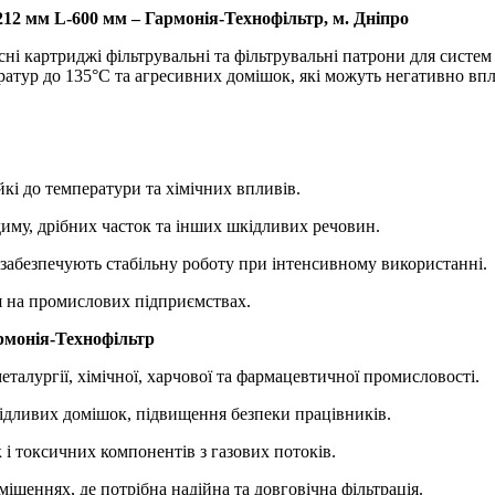
12 мм L-600 мм – Гармонія-Технофільтр, м. Дніпро
ні картриджі фільтрувальні та фільтрувальні патрони для систем
ератур до 135°C та агресивних домішок, які можуть негативно вп
йкі до температури та хімічних впливів.
диму, дрібних часток та інших шкідливих речовин.
и забезпечують стабільну роботу при інтенсивному використанні.
ня на промислових підприємствах.
рмонія-Технофільтр
еталургії, хімічної, харчової та фармацевтичної промисловості.
кідливих домішок, підвищення безпеки працівників.
і токсичних компонентів з газових потоків.
іщеннях, де потрібна надійна та довговічна фільтрація.