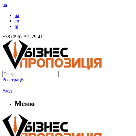
ua
ua
en
pl
+38 (096) 791-79-41
Реєстрація
|
Вхід
Меню