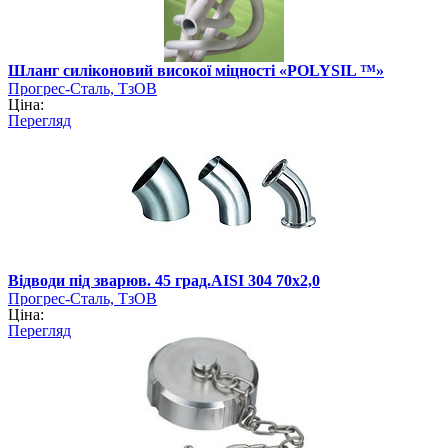
Шланг силіконовий високої міцності «POLYSIL ™»
Прогрес-Сталь, ТзОВ
Ціна:
Перегляд
Відводи під зварюв. 45 град.AISI 304 70х2,0
Прогрес-Сталь, ТзОВ
Ціна:
Перегляд