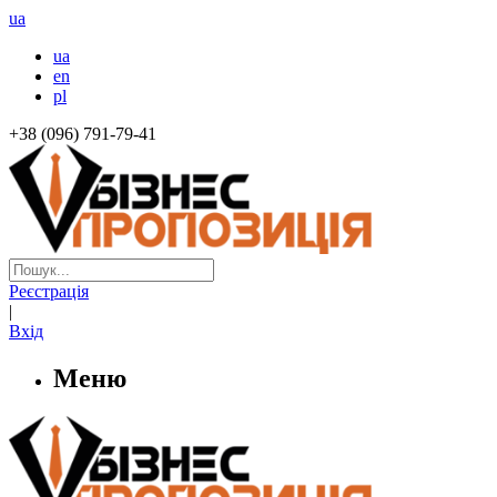
ua
ua
en
pl
+38 (096) 791-79-41
Реєстрація
|
Вхід
Меню