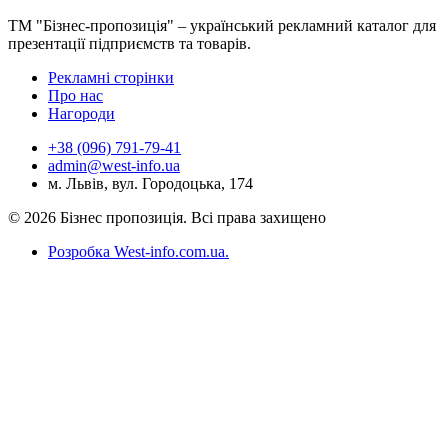
ТМ "Бізнес-пропозиція" – український рекламний каталог для
презентації підприємств та товарів.
Рекламні сторінки
Про нас
Нагороди
+38 (096) 791-79-41
admin@west-info.ua
м. Львів, вул. Городоцька, 174
© 2026 Бізнес пропозиція. Всі права захищено
Розробка West-info.com.ua
.