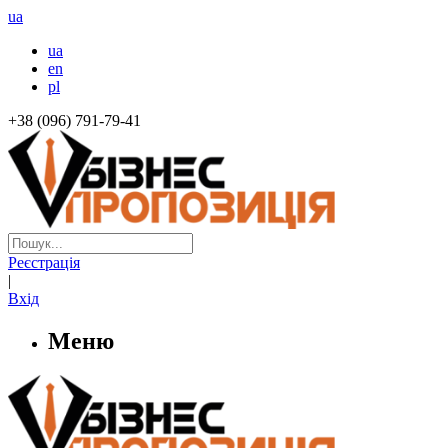
ua
ua
en
pl
+38 (096) 791-79-41
Реєстрація
|
Вхід
Меню