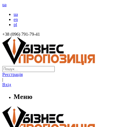
ua
ua
en
pl
+38 (096) 791-79-41
Реєстрація
|
Вхід
Меню