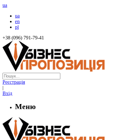
ua
ua
en
pl
+38 (096) 791-79-41
Реєстрація
|
Вхід
Меню