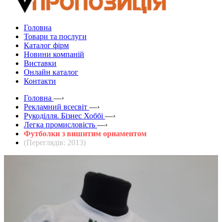
Головна
Товари та послуги
Каталог фірм
Новини компаній
Виставки
Онлайн каталог
Контакти
Головна
—›
Рекламний всесвіт
—›
Рукоділля. Бізнес Хоббі
—›
Легка промисловість
—›
Футболки з вишитим орнаментом
(Переглядів: 2013)