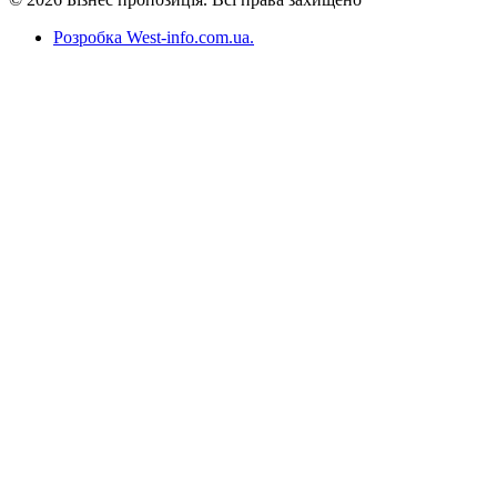
Розробка West-info.com.ua
.