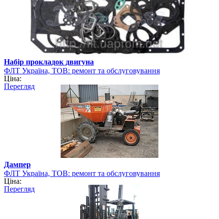
Набір прокладок двигуна
ФЛТ Україна, ТОВ: ремонт та обслуговування
Ціна:
навантажувально-розвантажувальної техніки
Перегляд
Дампер
ФЛТ Україна, ТОВ: ремонт та обслуговування
Ціна:
навантажувально-розвантажувальної техніки
Перегляд