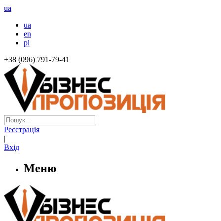
ua
ua
en
pl
+38 (096) 791-79-41
Реєстрація
|
Вхід
Меню