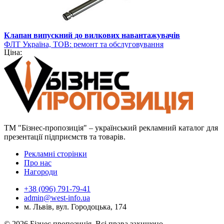
Клапан випускний до вилкових навантажувачів
ФЛТ Україна, ТОВ: ремонт та обслуговування
Ціна:
навантажувально-розвантажувальної техніки
ТМ "Бізнес-пропозиція" – український рекламний каталог для
презентації підприємств та товарів.
Рекламні сторінки
Про нас
Нагороди
+38 (096) 791-79-41
admin@west-info.ua
м. Львів, вул. Городоцька, 174
© 2026 Бізнес пропозиція. Всі права захищено