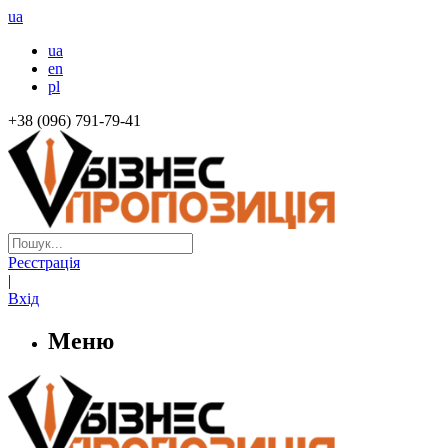
ua
ua
en
pl
+38 (096) 791-79-41
Реєстрація
|
Вхід
Меню