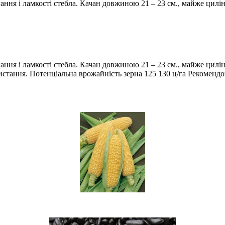
гання і ламкості стебла. Качан довжиною 21 – 23 см., майже цил
ання і ламкості стебла. Качан довжиною 21 – 23 см., майже цилін
ристання. Потенціальна врожайність зерна 125 130 ц/га Рекомендов