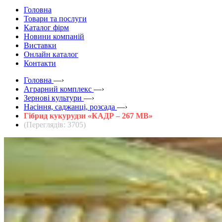
Головна
Товари та послуги
Каталог фірм
Новини компаній
Виставки
Онлайн каталог
Контакти
Головна
—›
Аграрний комплекс
—›
Зернові культури
—›
Насіння, саджанці, розсада
—›
Гібрид кукурудзи «КАДР – 267 МВ»
(Переглядів: 3705)