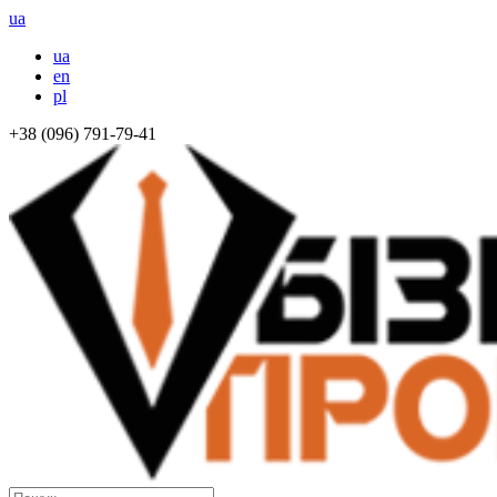
ua
ua
en
pl
+38 (096) 791-79-41