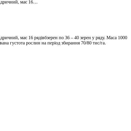
індричний, має 16…
дричний, має 16 рядівбзерен по 36 – 40 зерен у ряду. Маса 1000
ана густота рослин на період збирання 70/80 тис/га.