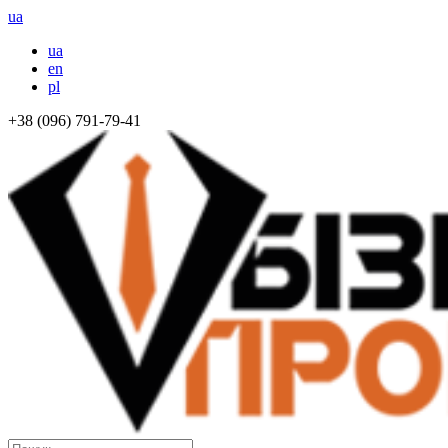
ua
ua
en
pl
+38 (096) 791-79-41