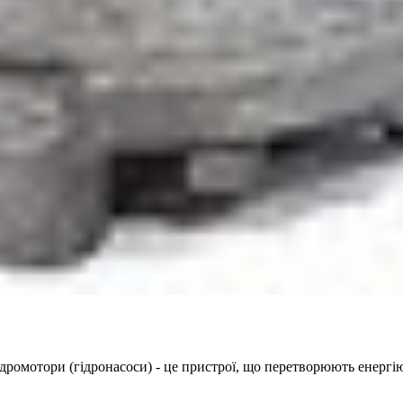
ідромотори (гідронасоси) - це пристрої, що перетворюють енерг