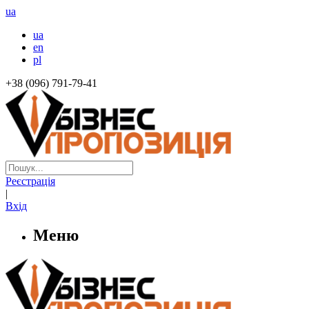
ua
ua
en
pl
+38 (096) 791-79-41
Реєстрація
|
Вхід
Меню