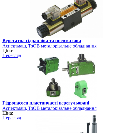
Верстатна гідравліка та пневматика
Аспектмаш, ТзОВ металорізальне обладнання
Ціна:
Перегляд
Гідронасоси пластинчасті нерегульовані
Аспектмаш, ТзОВ металорізальне обладнання
Ціна:
Перегляд