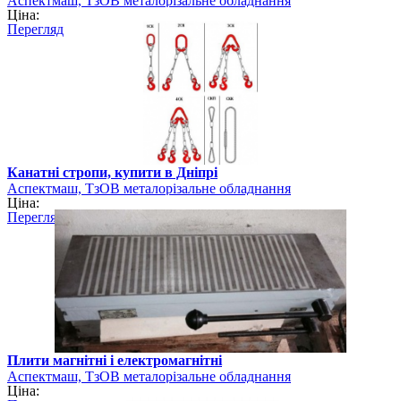
Аспектмаш, ТзОВ металорізальне обладнання
Ціна:
Перегляд
Канатні стропи, купити в Дніпрі
Аспектмаш, ТзОВ металорізальне обладнання
Ціна:
Перегляд
Плити магнітні і електромагнітні
Аспектмаш, ТзОВ металорізальне обладнання
Ціна: