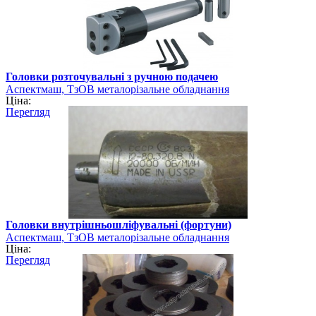
Головки розточувальні з ручною подачею
Аспектмаш, ТзОВ металорізальне обладнання
Ціна:
Перегляд
Головки внутрішньошліфувальні (фортуни)
Аспектмаш, ТзОВ металорізальне обладнання
Ціна:
Перегляд