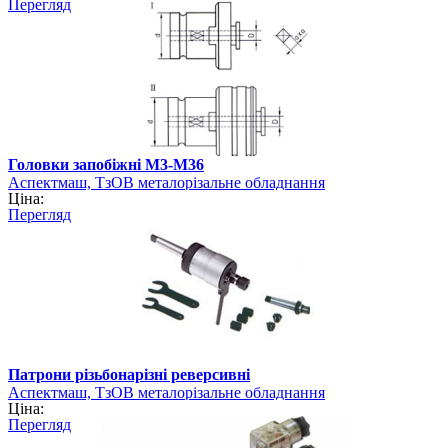
Перегляд
Головки запобіжні М3-М36
Аспектмаш, ТзОВ металорізальне обладнання
Ціна:
Перегляд
Патрони різьбонарізні реверсивні
Аспектмаш, ТзОВ металорізальне обладнання
Ціна:
Перегляд