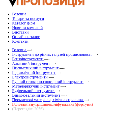
Головна
Товари та послуги
Каталог фірм
Новини компаній
Виставки
Онлайн каталог
Контакти
Головна
—›
Інструменти до різних галузей промисловості
—›
Бензоінструменти
—›
Алмазний інструмент
—›
Пневматичний інструмент
—›
Гідравлічний інструмент
—›
Електроінструменти
—›
Ручний столярно-слюсарний інструмент
—›
Металоріжучий інструмент
—›
Будівельний інструмент
—›
Вимірювальний інструмент
—›
Промислові матеріали, хімічна сировина
—›
Головки внутрішньошліфувальні (фортуни)
(Переглядів: 2056)