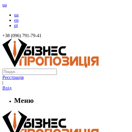
ua
ua
en
pl
+38 (096) 791-79-41
Реєстрація
|
Вхід
Меню