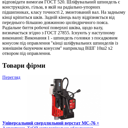
відповідати вимогам ГОСТ 520. Шліфувальний шпиндель є
конструкцією, гільза, в якій на радіально-упорних
підшипниках, класу точності 2, змонтований вал. На задньому
кінці кріпиться шків. Задній кінець валу відрізняється від
переднього більшою довжиною циліндричного пояса.
Радіальне биття робочої поверхні шківа, щодо валу,
визначається згідно з ГОСТ 27855. Існують у наступному
виконанні: Виконання 1 - шпиндель головки з посадковим
конусом під оправлення "кінці шліфувальних шпинделів із
зовнішнім базуючим конусом" наприклад ВШГ 10ш2 х2
отвором під оправлення.
Товари фірми
Перегляд
Універсальний свердлильний верстат МС-76 +