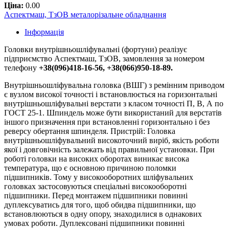
Ціна:
0.00
Аспектмаш, ТзОВ металорізальне обладнання
Інформація
Головки внутрішньошліфувальні (фортуни) реалізує
підприємство Аспектмаш, ТзОВ, замовлення за номером
телефону
+38(096)418-16-56, +38(066)950-18-89.
Внутрішньошліфувальна головка (ВШГ) з ремінним приводом
є вузлом високої точності і встановлюється на горизонтальні
внутрішньошліфувальні верстати з класом точності П, В, А по
ГОСТ 25-1. Шпиндель може бути використаний для верстатів
іншого призначення при встановленні горизонтально і без
реверсу обертання шпинделя. Пристрій: Головка
внутрішньошліфувальний високоточний виріб, якість роботи
якої і довговічність залежать від правильної установки. При
роботі головки на високих оборотах виникає висока
температура, що є основною причиною поломки
підшипників. Тому у високооборотних шліфувальних
головках застосовуються спеціальні високооборотні
підшипники. Перед монтажем підшипники повинні
дуплексуватись для того, щоб обидва підшипники, що
встановлюються в одну опору, знаходилися в однакових
умовах роботи. Дуплексовані підшипники повинні