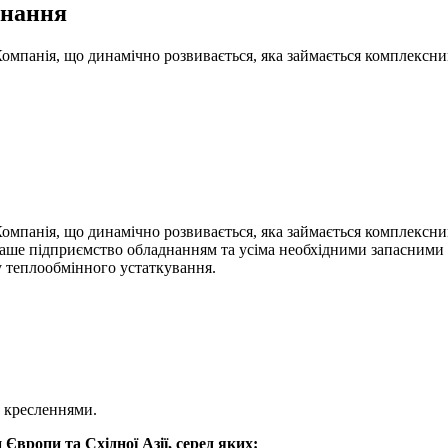
днання
Компанія, що динамічно розвивається, яка займається комплекс
омпанія, що динамічно розвивається, яка займається комплексни
 Ваше підприємство обладнанням та усіма необхідними запасними 
 теплообмінного устаткування.
а кресленнями.
 Європи та Східної Азії, серед яких: