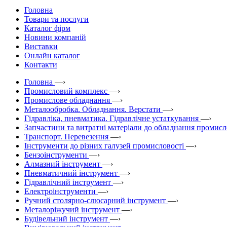
Головна
Товари та послуги
Каталог фірм
Новини компаній
Виставки
Онлайн каталог
Контакти
Головна
—›
Промисловий комплекс
—›
Промислове обладнання
—›
Металообробка. Обладнання. Верстати
—›
Гідравліка, пневматика. Гідравлічне устаткування
—›
Запчастини та витратні матеріали до обладнання промис
Транспорт. Перевезення
—›
Інструменти до різних галузей промисловості
—›
Бензоінструменти
—›
Алмазний інструмент
—›
Пневматичний інструмент
—›
Гідравлічний інструмент
—›
Електроінструменти
—›
Ручний столярно-слюсарний інструмент
—›
Металоріжучий інструмент
—›
Будівельний інструмент
—›