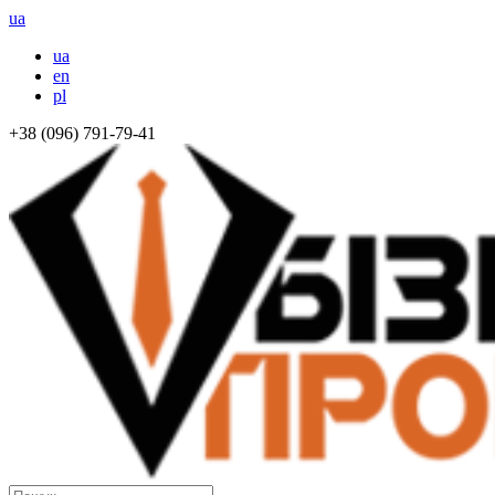
ua
ua
en
pl
+38 (096) 791-79-41