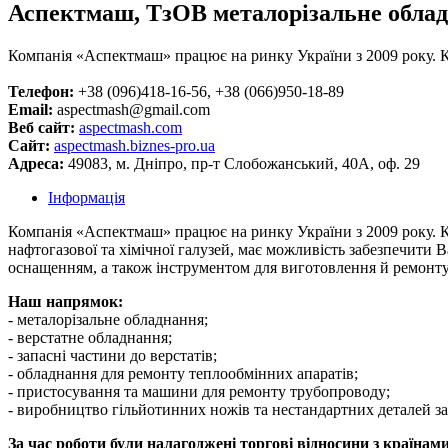
Аспектмаш, ТзОВ металорізальне обла
Компанія «Аспектмаш» працює на ринку України з 2009 року. 
Телефон:
+38 (096)418-16-56, +38 (066)950-18-89
Email:
aspectmash@gmail.com
Веб сайт:
aspectmash.com
Cайт:
aspectmash.biznes-pro.ua
Адреса:
49083, м. Дніпро, пр-т Слобожанський, 40А, оф. 29
Інформація
Компанія «Аспектмаш» працює на ринку України з 2009 року. К
нафтогазової та хімічної галузей, має можливість забезпечити
оснащенням, а також інструментом для виготовлення й ремонту
Наш напрямок:
- металорізальне обладнання;
- верстатне обладнання;
- запасні частини до верстатів;
- обладнання для ремонту теплообмінних апаратів;
- пристосування та машини для ремонту трубопроводу;
- виробництво гільйотинних ножів та нестандартних деталей з
За час роботи були налагоджені торгові відносини з країнами