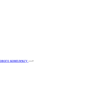
лового комплексу
—›