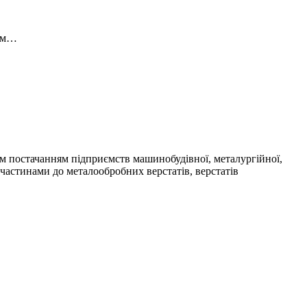
ним…
м постачанням підприємств машинобудівної, металургійної,
частинами до металообробних верстатів, верстатів