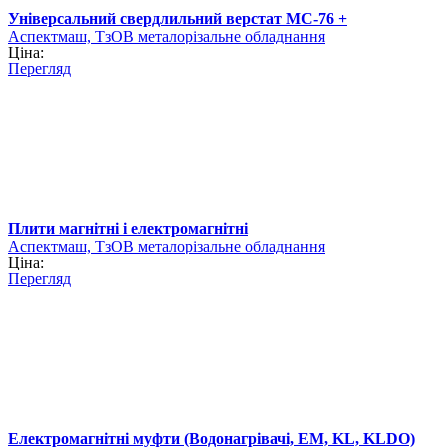
Універсальний свердлильний верстат МС-76 +
Аспектмаш, ТзОВ металорізальне обладнання
Ціна:
Перегляд
Плити магнітні і електромагнітні
Аспектмаш, ТзОВ металорізальне обладнання
Ціна:
Перегляд
Електромагнітні муфти (Водонагрівачі, ЕМ, KL, KLDO)