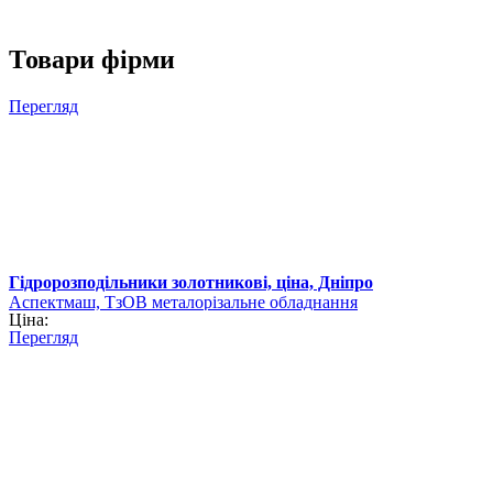
Товари фірми
Перегляд
Гідророзподільники золотникові, ціна, Дніпро
Аспектмаш, ТзОВ металорізальне обладнання
Ціна:
Перегляд