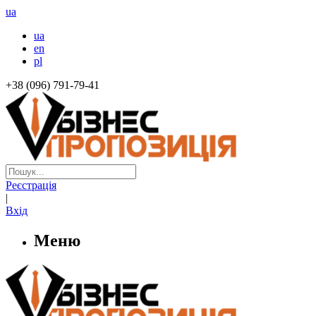
ua
ua
en
pl
+38 (096) 791-79-41
Реєстрація
|
Вхід
Меню