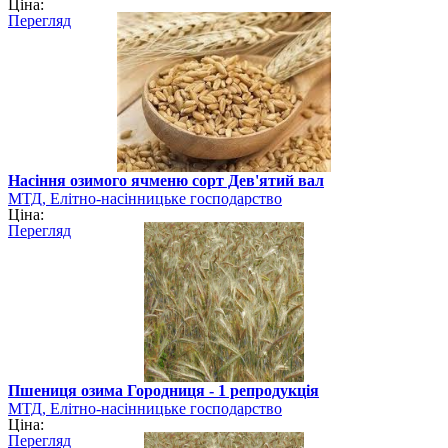
Ціна:
Перегляд
Насіння озимого ячменю сорт Дев'ятий вал
МТД, Елітно-насінницьке господарство
Ціна:
Перегляд
Пшениця озима Городниця - 1 репродукція
МТД, Елітно-насінницьке господарство
Ціна:
Перегляд