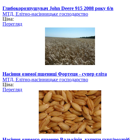
Глибокорозпушувач John Deere 915 2008 року б/в
МТД, Елітно-насінницьке господарство
Ціна:
Перегляд
Насіння озимої пшениці Фортеця - супер еліта
МТД, Елітно-насінницьке господарство
Ціна:
Перегляд
Насіння озимого ячменю Валькірія, купити гурт/роздріб