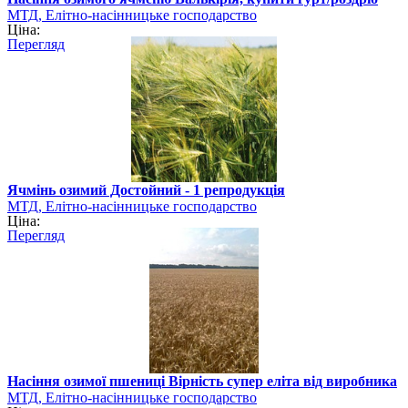
МТД, Елітно-насінницьке господарство
Ціна:
Перегляд
Ячмінь озимий Достойний - 1 репродукція
МТД, Елітно-насінницьке господарство
Ціна:
Перегляд
Насіння озимої пшениці Вірність супер еліта від виробника
МТД, Елітно-насінницьке господарство