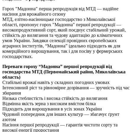
Горох "Мадонна" перша репродукція від МТД — надійне
насіння для врожайного сезону
МТД, елітно-насінницьке господарство з Миколаївської
області, пропонує горох "Мадонна" першої репродукції —
високопродуктивний сорт, який поєднує стабільний урожай,
стійкість до вилягання та чудову адаптацію до кліматичних
умов України. Завдяки селекції провідних європейських
аграрних інститутів, “Мадонна” ідеально підходить як для
комерційного вирощування, так і для посіву у фермерських
господарствах.
Переваги гороху “Мадонна” першої репродукції від
господарства МТД (Первомайський район, Миколаївська
область)
Стабільні врожаї навіть у складних погодних умовах
Інтенсивний ріст та рівномірне дозрівання — зручність під час
збирання
Низька стеблистість і висока стійкість до вилягання
Відмінна якість зерна з високим вмістом білка
Підходить для вирощування в усіх зонах України
Чудовий попередник для інших культур — збагачує ґрунт
азотом
Насіння першої репродукції — гарантія чистоти сорту та
високої енергії проростання