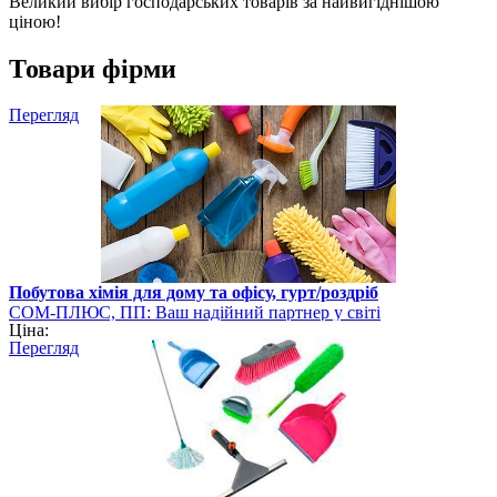
Великий вибір господарських товарів за найвигіднішою
ціною!
Товари фірми
Перегляд
Побутова хімія для дому та офісу, гурт/роздріб
СОМ-ПЛЮС, ПП: Ваш надійний партнер у світі
Ціна:
канцелярських та господарських товарів
Перегляд