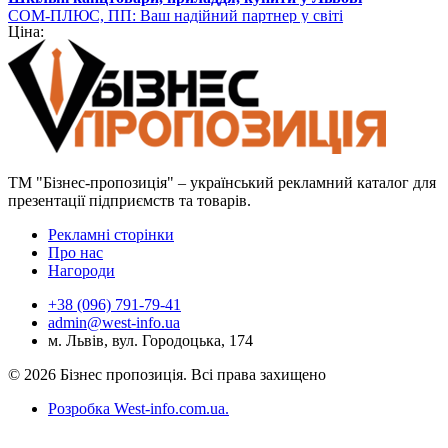
СОМ-ПЛЮС, ПП: Ваш надійний партнер у світі
Ціна:
канцелярських та господарських товарів
ТМ "Бізнес-пропозиція" – український рекламний каталог для
презентації підприємств та товарів.
Рекламні сторінки
Про нас
Нагороди
+38 (096) 791-79-41
admin@west-info.ua
м. Львів, вул. Городоцька, 174
© 2026 Бізнес пропозиція. Всі права захищено
Розробка West-info.com.ua
.