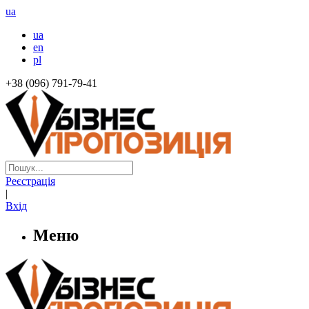
ua
ua
en
pl
+38 (096) 791-79-41
Реєстрація
|
Вхід
Меню