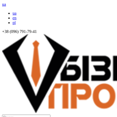
ua
ua
en
pl
+38 (096) 791-79-41