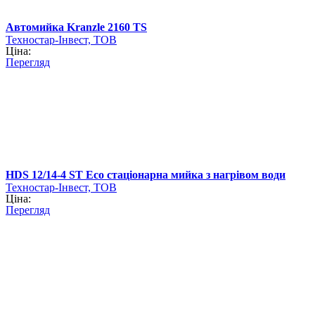
Автомийка Kranzle 2160 TS
Техностар-Інвест, ТОВ
Ціна:
Перегляд
HDS 12/14-4 ST Eco стаціонарна мийка з нагрівом води
Техностар-Інвест, ТОВ
Ціна:
Перегляд