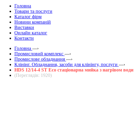
Головна
Товари та послуги
Каталог фірм
Новини компаній
Виставки
Онлайн каталог
Контакти
Головна
—›
Промисловий комплекс
—›
Промислове обладнання
—›
Клінінг. Обладнання, засоби для клінінгу, послуги
—›
HDS 12/14-4 ST Eco стаціонарна мийка з нагрівом води
(Переглядів: 1920)