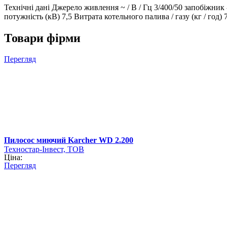
Технічні дані Джерело живлення ~ / В / Гц 3/400/50 запобіжник 
потужність (кВ) 7,5 Витрата котельного палива / газу (кг / год
Товари фірми
Перегляд
Пилосос миючий Karcher WD 2.200
Техностар-Інвест, ТОВ
Ціна:
Перегляд