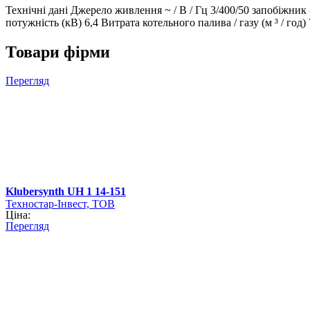
Технічні дані Джерело живлення ~ / В / Гц 3/400/50 запобіжник 
потужність (кВ) 6,4 Витрата котельного палива / газу (м ³ / го
Товари фірми
Перегляд
Klubersynth UH 1 14-151
Техностар-Інвест, ТОВ
Ціна:
Перегляд