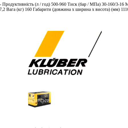
- Продуктивність (л / год) 500-960 Тиск (бар / МПа) 30-160/3-16 
д) 7,2 Вага (кг) 160 Габарити (довжина х ширина х висота) (мм) 11