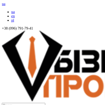
ua
ua
en
pl
+38 (096) 791-79-41