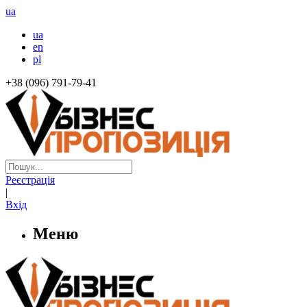
ua
ua
en
pl
+38 (096) 791-79-41
Реєстрація
|
Вхід
Меню