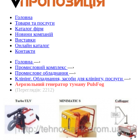
Головна
Товари та послуги
Каталог фірм
Новини компаній
Виставки
Онлайн каталог
Контакти
Головна
—›
Промисловий комплекс
—›
Промислове обладнання
—›
Клінінг. Обладнання, засоби для клінінгу, послуги
—›
Аерозольний генератор туману PulsFog
(Переглядів: 2212)