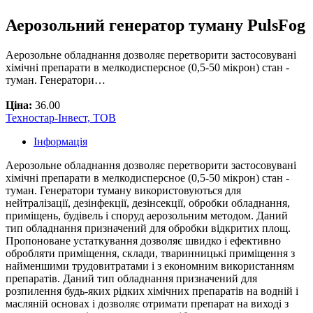
Аерозольний генератор туману PulsFog
Аерозольне обладнання дозволяє перетворити застосовувані
хімічні препарати в мелкодисперсное (0,5-50 мікрон) стан -
туман. Генератори…
Ціна:
36.00
Техностар-Інвест, ТОВ
Інформація
Аерозольне обладнання дозволяє перетворити застосовувані
хімічні препарати в мелкодисперсное (0,5-50 мікрон) стан -
туман. Генератори туману використовуються для
нейтралізації, дезінфекції, дезінсекції, обробки обладнання,
приміщень, будівель і споруд аерозольним методом. Даний
тип обладнання призначений для обробки відкритих площ.
Пропоноване устаткування дозволяє швидко і ефективно
обробляти приміщення, склади, тваринницькі приміщення з
найменшими трудовитратами і з економним використанням
препаратів. Даний тип обладнання призначений для
розпилення будь-яких рідких хімічних препаратів на водній і
масляній основах і дозволяє отримати препарат на виході з