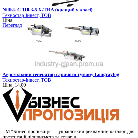
Nilfisk C 110.3-5 X-TRA (кращий у класі)
Техностар-Інвест, ТОВ
Ціна:
Перегляд
Аерозольний генератор гарячого туману Longrayfog
Техностар-Інвест, ТОВ
Ціна: 14.00
ТМ "Бізнес-пропозиція" – український рекламний каталог для
презентації підприємств та товарів.