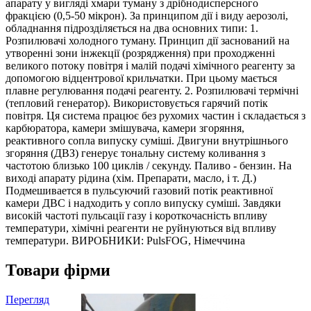
апарату у вигляді хмари туману з дрібнодисперсного
фракцією (0,5-50 мікрон). За принципом дії і виду аерозолі,
обладнання підрозділяється на два основних типи: 1.
Розпилювачі холодного туману. Принцип дії заснований на
утворенні зони інжекції (розрядження) при проходженні
великого потоку повітря і малій подачі хімічного реагенту за
допомогою відцентрової крильчатки. При цьому мається
плавне регулювання подачі реагенту. 2. Розпилювачі термічні
(тепловий генератор). Використовується гарячий потік
повітря. Ця система працює без рухомих частин і складається з
карбюратора, камери змішувача, камери згоряння,
реактивного сопла випуску суміші. Двигуни внутрішнього
згоряння (ДВЗ) генерує тональну систему коливання з
частотою близько 100 циклів / секунду. Паливо - бензин. На
виході апарату рідина (хім. Препарати, масло, і т. Д.)
Подмешивается в пульсуючий газовий потік реактивної
камери ДВС і надходить у сопло випуску суміші. Завдяки
високій частоті пульсації газу і короткочасність впливу
температури, хімічні реагенти не руйнуються від впливу
температури. ВИРОБНИКИ: PulsFOG, Німеччина
Товари фірми
Перегляд