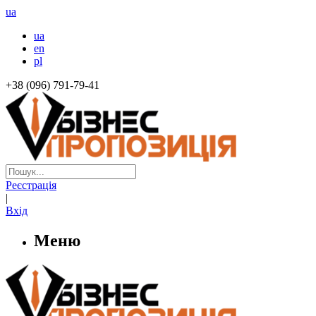
ua
ua
en
pl
+38 (096) 791-79-41
Реєстрація
|
Вхід
Меню