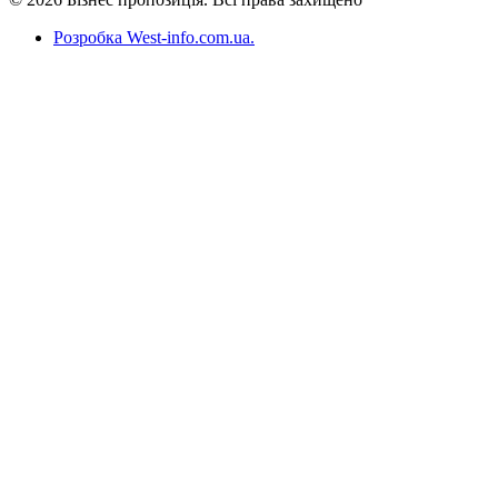
Розробка West-info.com.ua
.