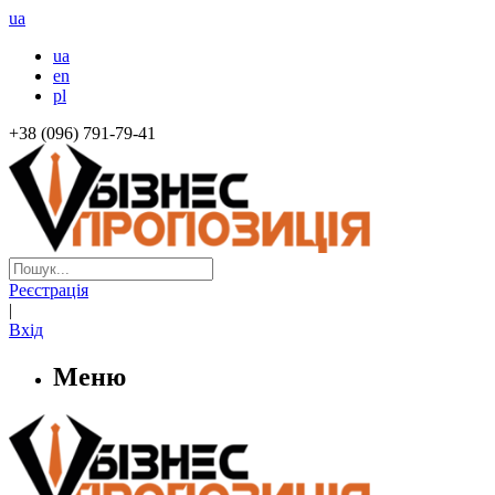
ua
ua
en
pl
+38 (096) 791-79-41
Реєстрація
|
Вхід
Меню