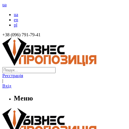
ua
ua
en
pl
+38 (096) 791-79-41
Реєстрація
|
Вхід
Меню